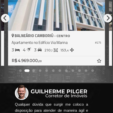
BALNEÁRIO CAMBORIÚ -
CENTRO
Apartamento no Edifício Via Marina
#175
2
3
4
3
210,
153,
1
4
R$ 4.969.000,
00
Qualquer dúvida que surgir me coloco a
disposição para atender de maneira ágil e