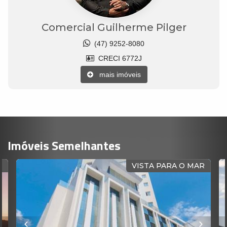
Comercial Guilherme Pilger
(47) 9252-8080
CRECI 6772J
mais imóveis
Imóveis Semelhantes
O
VISTA PARA O MAR