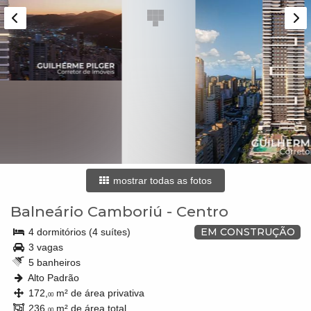
mostrar todas as fotos
Balneário Camboriú
-
Centro
EM CONSTRUÇÃO
4 dormitórios (4 suítes)
3 vagas
5 banheiros
Alto Padrão
172,
m² de área privativa
00
236,
m² de área total
00