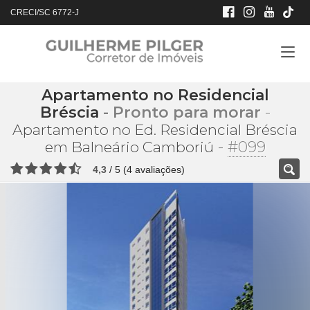
CRECI/SC 6772-J
Apartamento no Residencial
Bréscia
- Pronto para morar
-
Apartamento no Ed. Residencial Bréscia
-
#099
em Balneário Camboriú
4,3
/
5
(
4
avaliações)