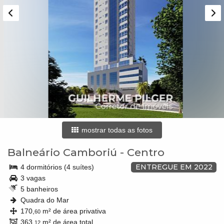
mostrar todas as fotos
Balneário Camboriú
-
Centro
ENTREGUE EM 2022
4 dormitórios (4 suítes)
3 vagas
5 banheiros
Quadra do Mar
170,
m² de área privativa
60
363,
m² de área total
12