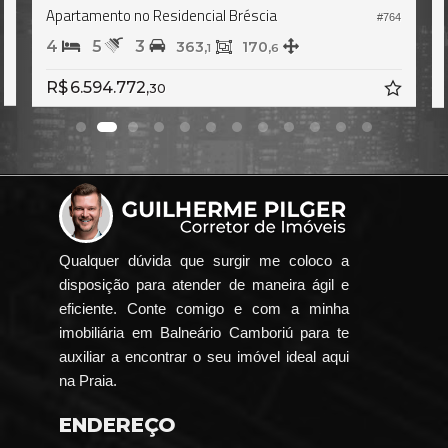
Apartamento no Residencial Bréscia
0
#764
4
5
3
363,
170,
1
6
R$ 6.594.772,
30
Qualquer dúvida que surgir me coloco a
disposição para atender de maneira ágil e
eficiente. Conte comigo e com a minha
imobiliária em Balneário Camboriú para te
auxiliar a encontrar o seu imóvel ideal aqui
na Praia.
ENDEREÇO