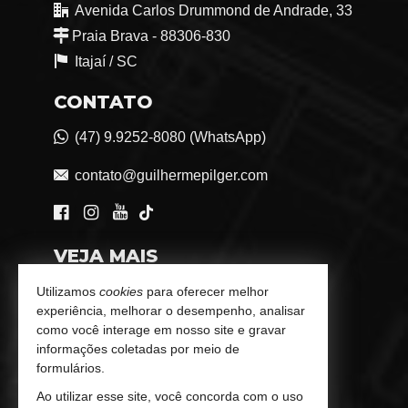
Avenida Carlos Drummond de Andrade, 33
Praia Brava - 88306-830
Itajaí /
SC
CONTATO
(47) 9.9252-8080 (WhatsApp)
contato@guilhermepilger.com
VEJA MAIS
Consultoria Imobiliária Personalizada
Utilizamos
cookies
para oferecer melhor
experiência, melhorar o desempenho, analisar
trabalhe conosco
como você interage em nosso site e gravar
informações coletadas por meio de
Indicadores Financeiros
formulários.
Ao utilizar esse site, você concorda com o uso
Imóveis Favoritos