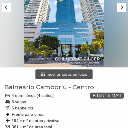
mostrar todas as fotos
Balneário Camboriú
-
Centro
FRENTE MAR
4 dormitórios (4 suítes)
3 vagas
5 banheiros
Frente para o mar
194,
m² de área privativa
00
381,
m² de área total
00