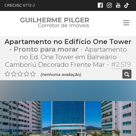
CRECI/SC 6772-J
Apartamento no Edifício One Tower
- Pronto para morar
-
Apartamento
no Ed. One Tower em Balneário
-
#2.519
Camboriú Decorado Frente Mar
(nenhuma avaliação)