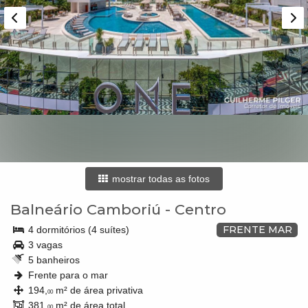
mostrar todas as fotos
Balneário Camboriú
-
Centro
FRENTE MAR
4 dormitórios (4 suítes)
3 vagas
5 banheiros
Frente para o mar
194,
m² de área privativa
00
381,
m² de área total
00