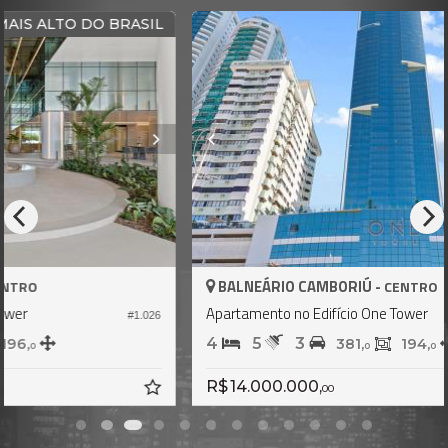
L
FRENTE MAR
BALNEÁRIO CAMBORIÚ -
CENTRO
Apartamento no Edifício One Tower
6
#2.516
4
5
3
381,
194,
0
0
R$ 14.000.000,
00