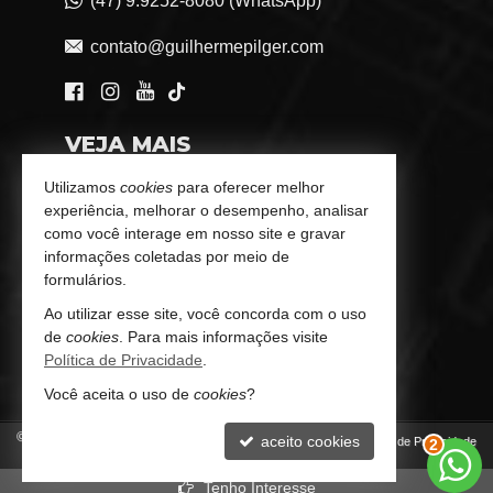
(47) 9.9252-8080 (WhatsApp)
contato@guilhermepilger.com
VEJA MAIS
Consultoria Imobiliária Personalizada
Utilizamos
cookies
para oferecer melhor
experiência, melhorar o desempenho, analisar
trabalhe conosco
como você interage em nosso site e gravar
informações coletadas por meio de
Indicadores Financeiros
formulários.
Ao utilizar esse site, você concorda com o uso
Imóveis Favoritos
de
cookies
. Para mais informações visite
Política de Privacidade
.
Mapa de Imóveis
Você aceita o uso de
cookies
?
©
2026
CRECI/SC 6772-J
aceito cookies
Política de Privacidade
2
Tenho Interesse