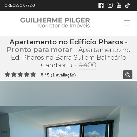
CRECI/SC 6772-J
Apartamento no Edifício Pharos
-
Pronto para morar
-
Apartamento no
Ed. Pharos na Barra Sul em Balneário
-
#400
Camboriú
5
/
5
(
1
avaliação)