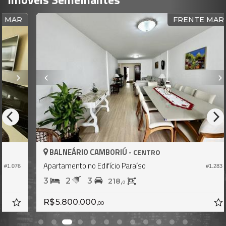
R
FRENTE MAR
BALNEÁRIO CAMBORIÚ -
CENTRO
Apartamento no Edifício Paraíso
6
#1.283
3
2
3
218,
0
R$ 5.800.000,
00