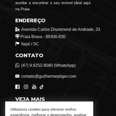
auxiliar a encontrar o seu imóvel ideal aqui
na Praia.
ENDEREÇO
Avenida Carlos Drummond de Andrade, 33
Praia Brava - 88306-830
Itajaí /
SC
CONTATO
(47) 9.9252-8080 (WhatsApp)
contato@guilhermepilger.com
VEJA MAIS
Consultoria Imobiliária Personalizada
Utilizamos
cookies
para oferecer melhor
experiência, melhorar o desempenho, analisar