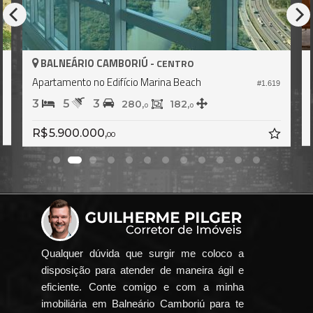
BALNEÁRIO CAMBORIÚ -
CENTRO
Apartamento no Edifício Marina Beach
1
#1.619
3
5
3
280,
182,
0
0
R$ 5.900.000,
00
Qualquer dúvida que surgir me coloco a
disposição para atender de maneira ágil e
eficiente. Conte comigo e com a minha
imobiliária em Balneário Camboriú para te