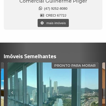
Comercial Guilherme Pilger
(47) 9252-8080
CRECI 6772J
mais imóveis
Imóveis Semelhantes
R
PRONTO PARA MORAR