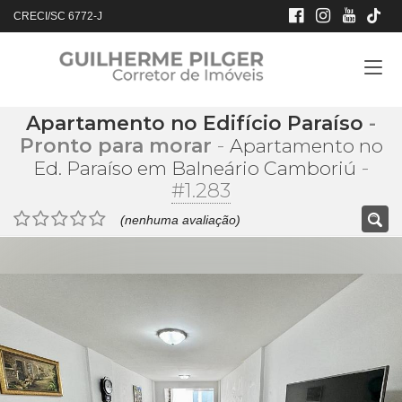
CRECI/SC 6772-J
Apartamento no Edifício Paraíso
-
Pronto para morar
-
Apartamento no
-
Ed. Paraíso em Balneário Camboriú
#1.283
(nenhuma avaliação)