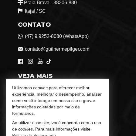
Praia Brava - 88306-830
Itajaí /
SC
CONTATO
(47) 9.9252-8080 (WhatsApp)
contato@guilhermepilger.com
VEJA MAIS
Consultoria Imobiliária Personalizada
Utilizamos
cookies
para oferecer melhor
experiência, melhorar o desempenho, analisar
trabalhe conosco
como você interage em nosso site e gravar
informações coletadas por meio de
Indicadores Financeiros
formulários.
Ao utilizar esse site, você concorda com o uso
Imóveis Favoritos
de
cookies
. Para mais informações visite
Política de Privacidade
.