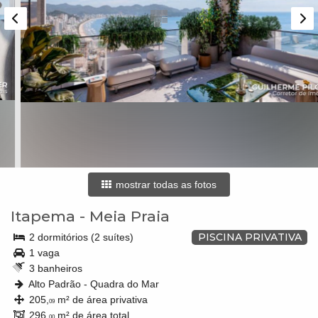
mostrar todas as fotos
Itapema
-
Meia Praia
PISCINA PRIVATIVA
2 dormitórios (2 suítes)
1 vaga
3 banheiros
Alto Padrão - Quadra do Mar
205,
m² de área privativa
09
296,
m² de área total
00