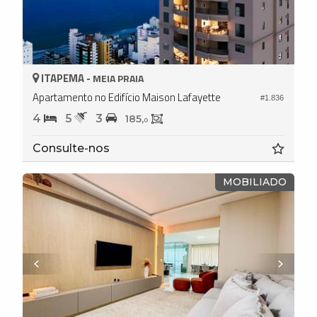
ITAPEMA -
MEIA PRAIA
Apartamento no Edifício Maison Lafayette
#1.836
4
5
3
185,
0
Consulte-nos
MOBILIADO