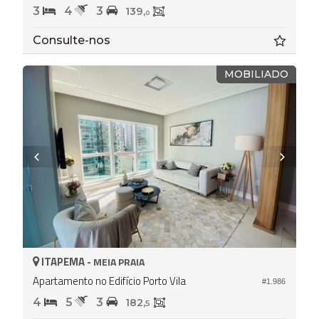
3
4
3
139,
0
Consulte-nos
MOBILIADO
ITAPEMA -
MEIA PRAIA
Apartamento no Edifício Porto Vila
#1.986
4
5
3
182,
5