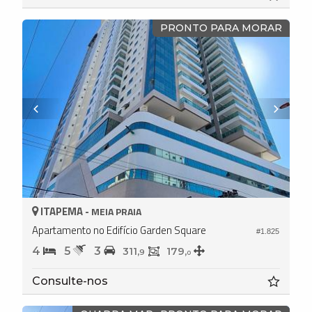
PRONTO PARA MORAR
ITAPEMA -
MEIA PRAIA
Apartamento no Edifício Garden Square
#1.825
4
5
3
311,
179,
9
0
Consulte-nos