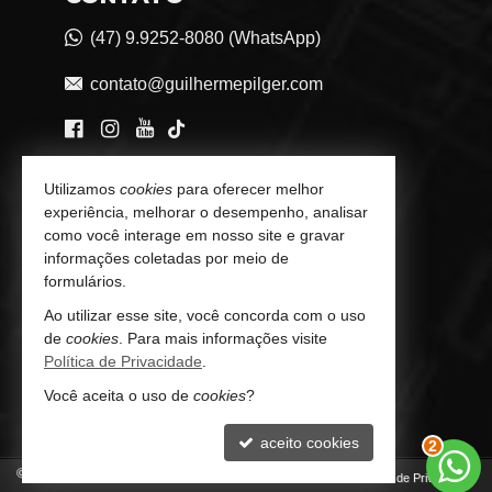
(47) 9.9252-8080 (WhatsApp)
contato@guilhermepilger.com
VEJA MAIS
Utilizamos
cookies
para oferecer melhor
experiência, melhorar o desempenho, analisar
Consultoria Imobiliária Personalizada
como você interage em nosso site e gravar
informações coletadas por meio de
trabalhe conosco
formulários.
Indicadores Financeiros
Ao utilizar esse site, você concorda com o uso
de
cookies
. Para mais informações visite
Imóveis Favoritos
Política de Privacidade
.
Você aceita o uso de
cookies
?
Mapa de Imóveis
aceito cookies
3
©
2026
CRECI/SC 6772-J
Política de Privacidade