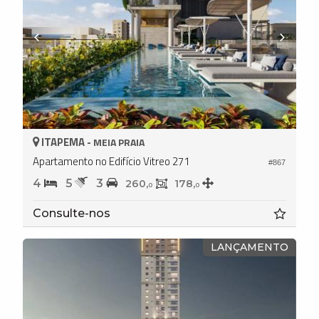
ITAPEMA -
MEIA PRAIA
Apartamento no Edifício Vitreo 271
#867
4
5
3
260,
178,
0
0
Consulte-nos
LANÇAMENTO