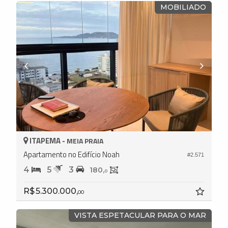
MOBILIADO
ITAPEMA -
MEIA PRAIA
Apartamento no Edifício Noah
#2.571
4
5
3
180,
0
R$ 5.300.000,
00
VISTA ESPETACULAR PARA O MAR