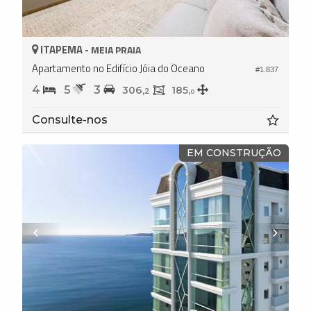
ITAPEMA -
MEIA PRAIA
Apartamento no Edifício Jóia do Oceano
#1.837
4
5
3
306,
185,
2
0
Consulte-nos
EM CONSTRUÇÃO