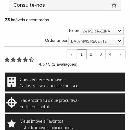
Consulte-nos
73
imóveis encontrados
24 POR PÁGINA
Exibir
DATA MAIS RECENTE
Ordenar por
‹
1
2
3
4
›
4,5
/
5
(
2
avaliações)
Quer vender seu imóvel?
Cadastre-se e anuncie conosco
Não encontrou o que procurava?
Entre em contato
Meus imóveis Favoritos
Lista de imóveis adicionados