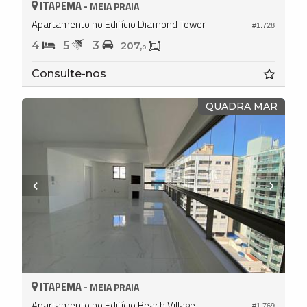
ITAPEMA -
MEIA PRAIA
Apartamento no Edifício Diamond Tower
#1.728
4
5
3
207,
0
Consulte-nos
QUADRA MAR
ITAPEMA -
MEIA PRAIA
Apartamento no Edifício Beach Village
#1.769