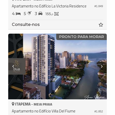
Apartamento no Edifício La Victoria Residence
#1.849
4
5
3
155,
0
Consulte-nos
PRONTO PARA MORAR
ITAPEMA -
MEIA PRAIA
Apartamento no Edifício Villa Del Fiume
#1.852