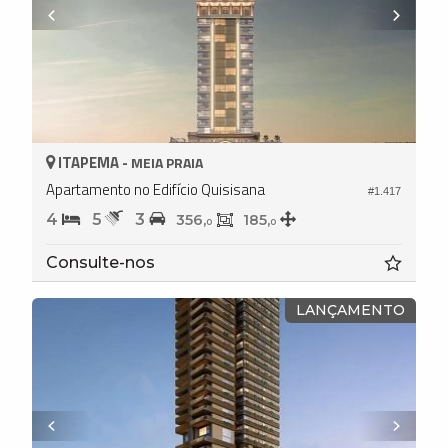
ITAPEMA -
MEIA PRAIA
Apartamento no Edifício Quisisana
#1.417
4
5
3
356,
185,
0
0
Consulte-nos
LANÇAMENTO