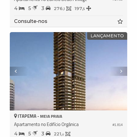
4
5
3
276,
197,
1
5
Consulte-nos
LANÇAMENTO
ITAPEMA -
MEIA PRAIA
Apartamento no Edifício Orgânica
#1.814
4
5
3
221,
0