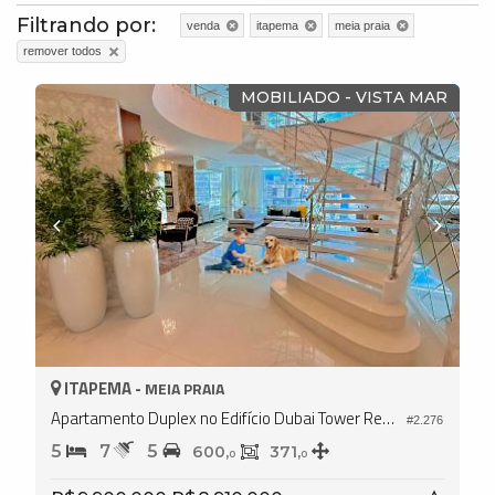
Filtrando por:
venda
itapema
meia praia
remover todos
MOBILIADO - VISTA MAR
ITAPEMA -
MEIA PRAIA
Apartamento Duplex no Edifício Dubai Tower Residence
#2.276
5
7
5
600,
371,
0
0