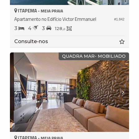
ITAPEMA -
MEIA PRAIA
Apartamento no Edifício Victor Emmanuel
#1.842
3
4
3
128,
0
Consulte-nos
QUADRA MAR- MOBILIADO
ITAPEMA -
MEIA PRAIA