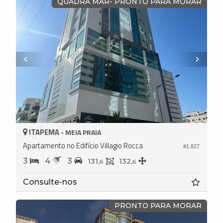
QUADRA MAR- PRONTO PARA MORAR
ITAPEMA -
MEIA PRAIA
Apartamento no Edifício Villagio Rocca
#1.827
3
4
3
131,
132,
6
6
Consulte-nos
PRONTO PARA MORAR