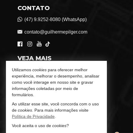
CONTATO
(47) 9.9252-8080 (WhatsApp)
contato@guilhermepilger.com
VEJA MAIS
Consultoria Imobiliária Personalizada
Utilizamos
cookies
para oferecer melhor
experiência, melhorar o desempenho, analisar
trabalhe conosco
como você interage em nosso site e gravar
informações coletadas por meio de
Indicadores Financeiros
formulários.
Ao utilizar esse site, você concorda com o uso
Imóveis Favoritos
de
cookies
. Para mais informações visite
Política de Privacidade
.
Mapa de Imóveis
Você aceita o uso de
cookies
?