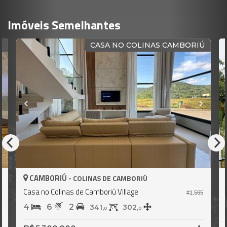
Imóveis Semelhantes
 NO COLINAS CAMBORIÚ
CASA NO C
CAMBORIÚ -
E CAMBORIÚ
COLINAS DE CAMBO
ú Village
Casa no Colinas de Camboriú Villag
#1.565
4
5
2
302,
330,
0
0