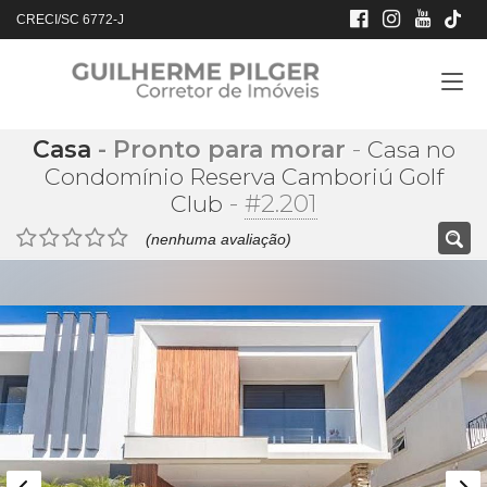
CRECI/SC 6772-J
Casa
- Pronto para morar
-
Casa no
Condomínio Reserva Camboriú Golf
-
#2.201
Club
(nenhuma avaliação)