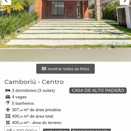
mostrar todas as fotos
Camboriú
-
Centro
CASA DE ALTO PADRÃO
3 dormitórios (3 suítes)
4 vagas
5 banheiros
307,
m² de área privativa
00
400,
m² de área total
00
400,
m² - área do terreno
00
R$ 4.100.000,