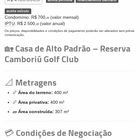
aceita permuta
financiamento bancário
00
aceita veículo
Condomínio: R$ 700,
(valor mensal)
00
IPTU
: R$ 2.500,
(valor anual)
00
Os preços, disponibilidades e condições de pagamento poderão ser alterados sem prévia
comunicação.
🏡
Casa de Alto Padrão – Reserva
Camboriú Golf Club
📐
Metragens
📏
Área do terreno:
400 m²
📏
Área privativa:
400 m²
🧱
Área construída:
307 m²
💳
Condições de Negociação