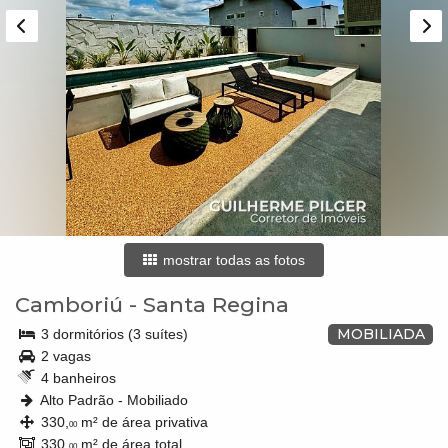
mostrar todas as fotos
Camboriú
-
Santa Regina
MOBILIADA
3 dormitórios (3 suítes)
2 vagas
4 banheiros
Alto Padrão - Mobiliado
330,
m² de área privativa
00
330,
m² de área total
00