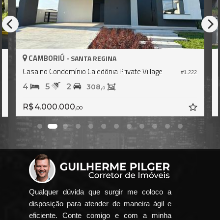
CAMBORIÚ -
SANTA REGINA
Casa no Condomínio Caledônia Private Village
#1.222
5
4
5
2
308,
0
R$ 4.000.000,
00
Qualquer dúvida que surgir me coloco a
disposição para atender de maneira ágil e
eficiente. Conte comigo e com a minha