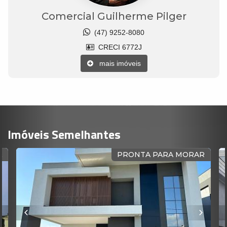
Comercial Guilherme Pilger
(47) 9252-8080
CRECI 6772J
mais imóveis
Imóveis Semelhantes
A
PRONTA PARA MORAR