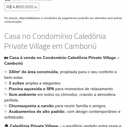
R$ 4.800.000,
00
Os preços, disponibilidades e condições de pagamento poderão ser alterados sem prévia
comunicação.
Casa no Condomínio Caledônia
Private Village em Camboriú
🏡
Casa à venda no Condomínio Caledônia Private Village –
Camboriú
✨
330m² de área construída
, projetada para o seu conforto e
bem-estar.
✨
3 suítes
amplas e elegantes.
✨
Piscina aquecida e SPA
para momentos de relaxamento.
✨
Som ambiente
em todos os cômodos, criando a atmosfera
perfeita.
✨
Churrasqueira a carvão
para reunir família e amigos.
✨
Acabamentos de alto padrão
, com design contemporâneo e
sofisticado.
🏠
Caledônia Private Village
– o equilíbrio perfeito entre praia e