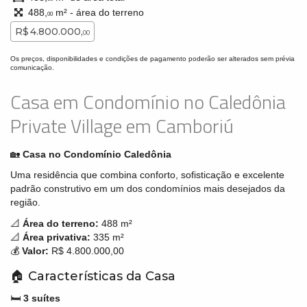
488,
m² - área do terreno
00
R$ 4.800.000,
00
Os preços, disponibilidades e condições de pagamento poderão ser alterados sem prévia
comunicação.
Casa em Condomínio no Caledônia
Private Village em Camboriú
🏡
Casa no Condomínio Caledônia
Uma residência que combina conforto, sofisticação e excelente
padrão construtivo em um dos condomínios mais desejados da
região.
📐
Área do terreno:
488 m²
📐
Área privativa:
335 m²
💰
Valor:
R$ 4.800.000,00
🏠 Características da Casa
🛏️
3 suítes