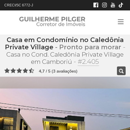
CRECI/SC 6772-J
Casa em Condomínio no Caledônia
Private Village
- Pronto para morar
-
Casa no Cond. Caledônia Private Village
-
#2.405
em Camboriú
4,7
/
5
(
3
avaliações)