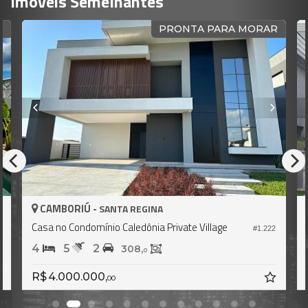
Imóveis Semelhantes
PRONTA PARA MORAR
CAMBORIÚ -
SANTA REGINA
SANTA 
io Caledônia Private Village
Casa em Condomínio no C
#1.222
4
4
4
308,
22
0
,
R$ 4.200.000,
00
00