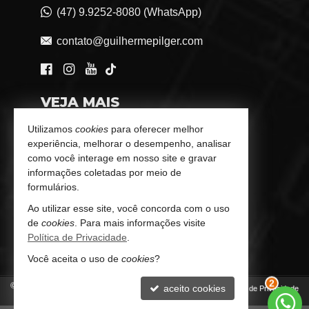
(47) 9.9252-8080 (WhatsApp)
contato@guilhermepilger.com
VEJA MAIS
Consultoria Imobiliária Personalizada
Utilizamos
cookies
para oferecer melhor
experiência, melhorar o desempenho, analisar
trabalhe conosco
como você interage em nosso site e gravar
informações coletadas por meio de
Indicadores Financeiros
formulários.
Ao utilizar esse site, você concorda com o uso
Imóveis Favoritos
de
cookies
. Para mais informações visite
Política de Privacidade
.
Mapa de Imóveis
Você aceita o uso de
cookies
?
©
2026
CRECI/SC 6772-J
aceito cookies
Política de Privacidade
2