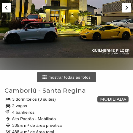
mostrar todas as fotos
Camboriú
-
Santa Regina
MOBILIADA
3 dormitórios (3 suítes)
2 vagas
4 banheiros
Alto Padrão - Mobiliado
335,
m² de área privativa
00
488,
m² de área total
00