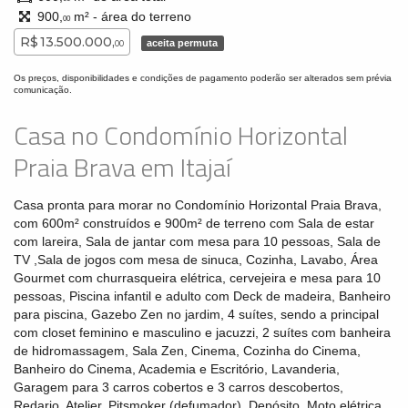
900,
m² - área do terreno
00
R$ 13.500.000,
aceita permuta
00
Os preços, disponibilidades e condições de pagamento poderão ser alterados sem prévia
comunicação.
Casa no Condomínio Horizontal
Praia Brava em Itajaí
Casa pronta para morar no Condomínio Horizontal Praia Brava,
com 600m² construídos e 900m² de terreno com Sala de estar
com lareira, Sala de jantar com mesa para 10 pessoas, Sala de
TV ,Sala de jogos com mesa de sinuca, Cozinha, Lavabo, Área
Gourmet com churrasqueira elétrica, cervejeira e mesa para 10
pessoas, Piscina infantil e adulto com Deck de madeira, Banheiro
para piscina, Gazebo Zen no jardim, 4 suítes, sendo a principal
com closet feminino e masculino e jacuzzi, 2 suítes com banheira
de hidromassagem, Sala Zen, Cinema, Cozinha do Cinema,
Banheiro do Cinema, Academia e Escritório, Lavanderia,
Garagem para 3 carros cobertos e 3 carros descobertos,
Redario, Atelier, Pitsmoker (defumador), Depósito, Moto elétrica.