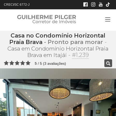
CRECI/SC 6772-J
Casa no Condomínio Horizontal
Praia Brava
- Pronto para morar
-
Casa em Condomínio Horizontal Praia
-
#1.239
Brava em Itajái
5
/
5
(
3
avaliações)