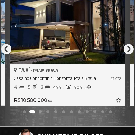
ITAJAÍ -
AVA
PRAIA BRAVA
Horizontal Praia Brava
Casa no Condomínio Horizon
#1.072
3
4
3
474,
404,
450,
0
0
0
R$ 7.500.000,
00