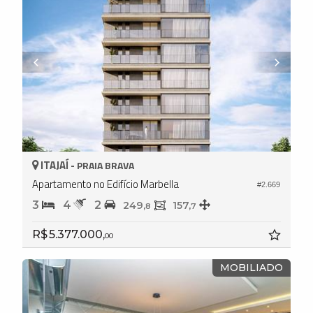
ITAJAÍ -
PRAIA BRAVA
Apartamento no Edifício Marbella
#2.669
3
4
2
249,
157,
8
7
R$ 5.377.000,
00
MOBILIADO