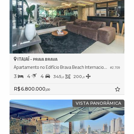
ITAJAÍ -
PRAIA BRAVA
Apartamento no Edifício Brava Beach Internacional
#2.709
3
4
4
345,
200,
0
0
R$ 6.800.000,
00
VISTA PANORÂMICA