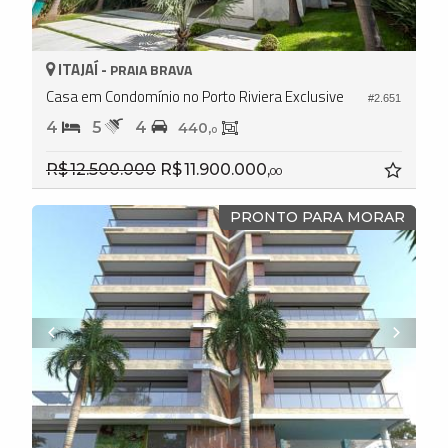
ITAJAÍ -
PRAIA BRAVA
Casa em Condomínio no Porto Riviera Exclusive
#2.651
4
5
4
440,
0
R$ 12.500.000
R$ 11.900.000,
00
PRONTO PARA MORAR