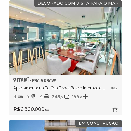
DECORADO COM VISTA PARA O MAR
ITAJAÍ -
PRAIA BRAVA
Apartamento no Edifício Brava Beach Internacional - Reserva Corais
#619
3
4
4
345,
199,
0
0
R$ 6.800.000,
00
EM CONSTRUÇÃO