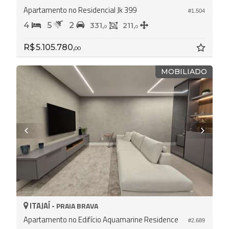
Apartamento no Residencial Jk 399
#1.504
4
5
2
331,
211,
0
0
R$ 5.105.780,
00
MOBILIADO
ITAJAÍ -
PRAIA BRAVA
Apartamento no Edifício Aquamarine Residence
#2.689