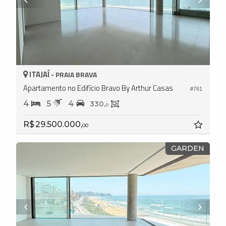
ITAJAÍ -
PRAIA BRAVA
Apartamento no Edifício Bravo By Arthur Casas
#761
4
5
4
330,
0
R$ 29.500.000,
00
GARDEN