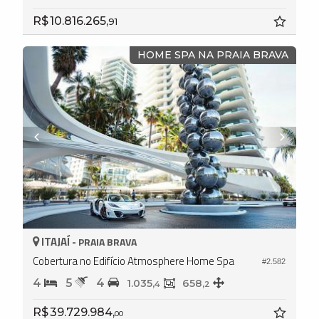
R$ 10.816.265,
91
HOME SPA NA PRAIA BRAVA
ITAJAÍ -
PRAIA BRAVA
Cobertura no Edifício Atmosphere Home Spa
#2.582
4
5
4
1.035,
658,
4
2
R$ 39.729.984,
00