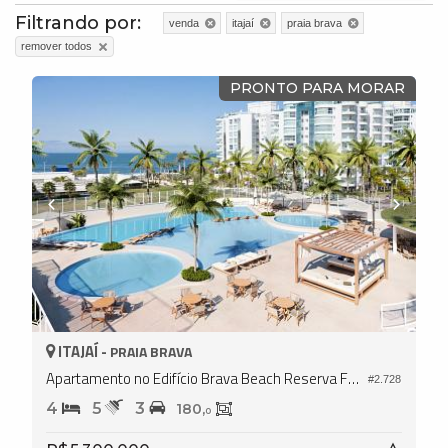
Filtrando por:
venda
itajaí
praia brava
remover todos
PRONTO PARA MORAR
ITAJAÍ -
PRAIA BRAVA
Apartamento no Edifício Brava Beach Reserva Figueira
#2.728
4
5
3
180,
0