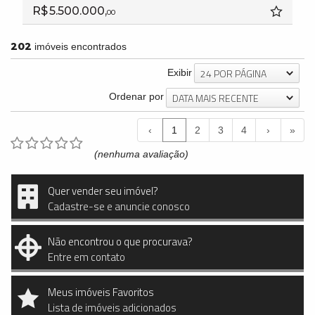
R$ 5.500.000,
00
202
imóveis encontrados
24 POR PÁGINA
Exibir
DATA MAIS RECENTE
Ordenar por
‹
1
2
3
4
›
»
(nenhuma avaliação)
Quer vender seu imóvel?
Cadastre-se e anuncie conosco
Não encontrou o que procurava?
Entre em contato
Meus imóveis Favoritos
Lista de imóveis adicionados