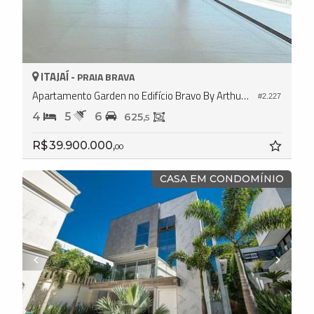
ITAJAÍ -
PRAIA BRAVA
Apartamento Garden no Edifício Bravo By Arthur Casas
#2.227
4
5
6
625,
5
R$ 39.900.000,
00
CASA EM CONDOMÍNIO