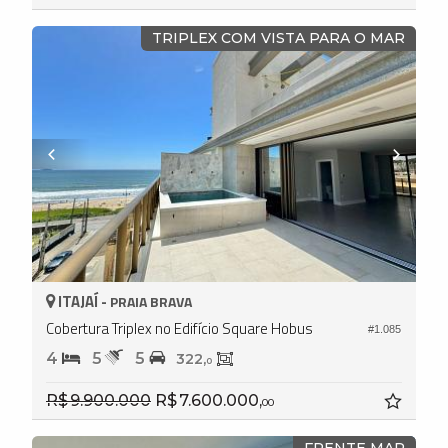
TRIPLEX COM VISTA PARA O MAR
ITAJAÍ -
PRAIA BRAVA
Cobertura Triplex no Edifício Square Hobus
#1.085
4
5
5
322,
0
R$ 9.900.000
R$ 7.600.000,
00
FRENTE MAR