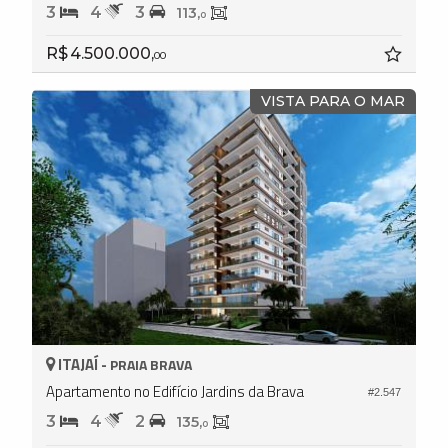
3
4
3
113,
0
R$ 4.500.000,
00
VISTA PARA O MAR
ITAJAÍ -
PRAIA BRAVA
Apartamento no Edifício Jardins da Brava
#2.547
3
4
2
135,
0