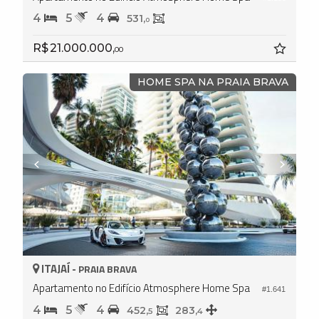
4
5
4
531,
0
R$ 21.000.000,
00
HOME SPA NA PRAIA BRAVA
ITAJAÍ -
PRAIA BRAVA
Apartamento no Edifício Atmosphere Home Spa
#1.641
4
5
4
452,
283,
5
4