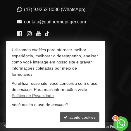
(47) 9.9252-8080 (WhatsApp)
contato@guilhermepilger.com
VEJA MAIS
Utilizamos
cookies
para oferecer melhor
experiência, melhorar o desempenho, analisar
Consultoria Imobiliária Personalizada
como você interage em nosso site e gravar
informações coletadas por meio de
trabalhe conosco
formulários.
Indicadores Financeiros
Ao utilizar esse site, você concorda com o uso
de
cookies
. Para mais informações visite
Imóveis Favoritos
Política de Privacidade
.
Você aceita o uso de
cookies
?
Mapa de Imóveis
aceito cookies
3
©
2026
CRECI/SC 6772-J
Política de Privacidade