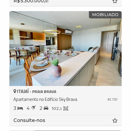
R$ 5.300.000,
00
MOBILIADO
ITAJAÍ -
PRAIA BRAVA
Apartamento no Edifício Sky Brava
#2.720
3
4
2
102,
3
Consulte-nos