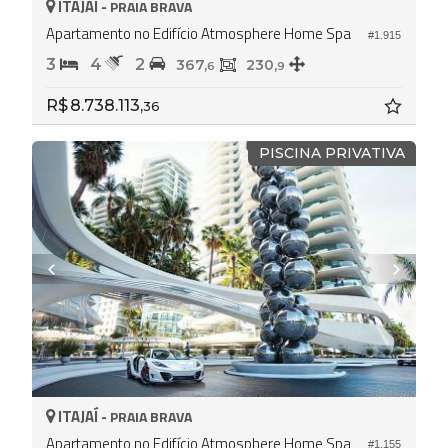
ITAJAÍ -
PRAIA BRAVA
Apartamento no Edifício Atmosphere Home Spa
#1.915
3
4
2
367,
230,
6
9
R$ 8.738.113,
36
PISCINA PRIVATIVA
ITAJAÍ -
PRAIA BRAVA
Apartamento no Edifício Atmosphere Home Spa
#1.155