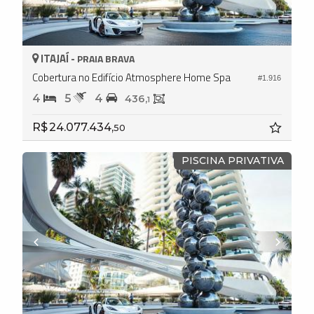
ITAJAÍ -
PRAIA BRAVA
Cobertura no Edifício Atmosphere Home Spa
#1.916
4
5
4
436,
1
R$ 24.077.434,
50
PISCINA PRIVATIVA