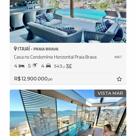
ITAJAÍ -
PRAIA BRAVA
Casa no Condomínio Horizontal Praia Brava
#967
4
5
4
543,
0
R$ 12.900.000,
00
VISTA MAR