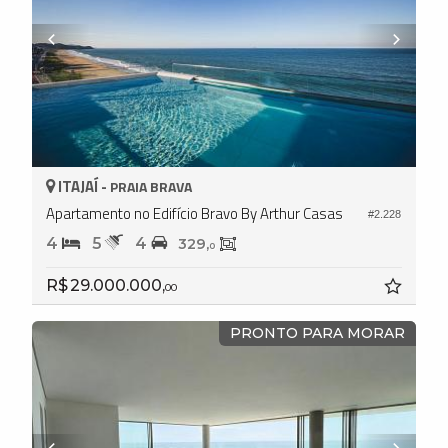
ITAJAÍ -
PRAIA BRAVA
Apartamento no Edifício Bravo By Arthur Casas
#2.228
4
5
4
329,
0
R$ 29.000.000,
00
PRONTO PARA MORAR