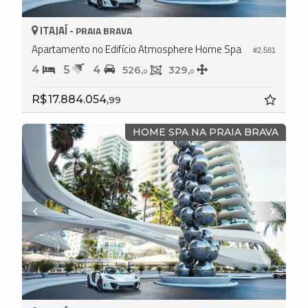
ITAJAÍ -
PRAIA BRAVA
Apartamento no Edifício Atmosphere Home Spa
#2.581
4
5
4
526,
329,
0
0
R$ 17.884.054,
99
HOME SPA NA PRAIA BRAVA