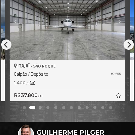
ITAJAÍ -
SÃO ROQUE
Galpão / Depósito
2
#2.655
1.400,
0
R$ 37.800,
00