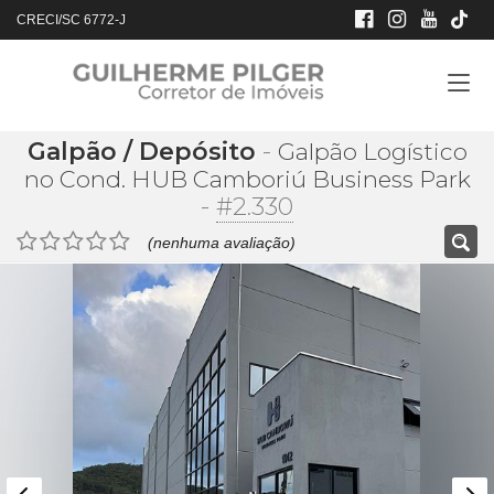
CRECI/SC 6772-J
Galpão / Depósito
-
Galpão Logístico
no Cond. HUB Camboriú Business Park
-
#2.330
(nenhuma avaliação)