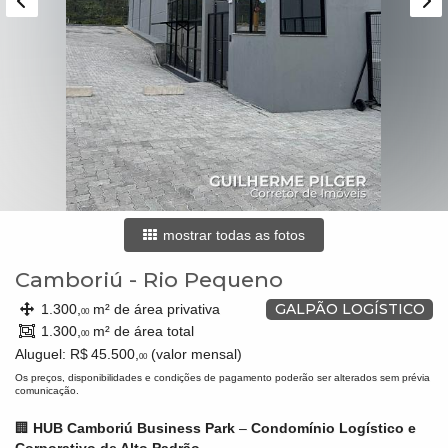
mostrar todas as fotos
Camboriú
-
Rio Pequeno
GALPÃO LOGÍSTICO
1.300,
m² de área privativa
00
1.300,
m² de área total
00
Aluguel:
R$ 45.500,
(valor mensal)
00
Os preços, disponibilidades e condições de pagamento poderão ser alterados sem prévia
comunicação.
🏢
HUB Camboriú Business Park
–
Condomínio Logístico e
Corporativo de Alto Padrão