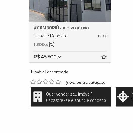
CAMBORIÚ -
RIO PEQUENO
Galpão / Depósito
#2.330
1.300,
0
R$ 45.500,
00
1
imóvel encontrado
(nenhuma avaliação)
Quer vender seu imóvel?
Cadastre-se e anuncie conosco