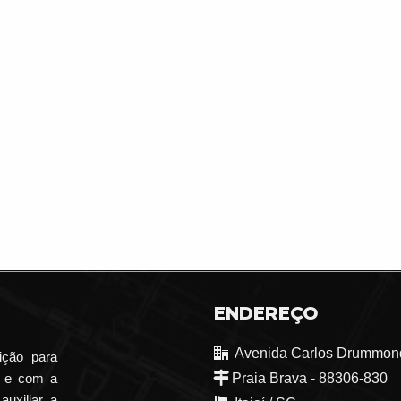
ENDEREÇO
Avenida Carlos Drummond
ição para
o e com a
Praia Brava - 88306-830
auxiliar a