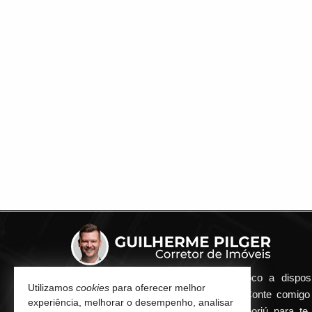
Qualquer dúvida que surgir me coloco a dispos
Utilizamos
cookies
para oferecer melhor
atender de maneira ágil e eficiente. Conte comig
experiência, melhorar o desempenho, analisar
minha imobiliária em Balneário Camboriú para te 