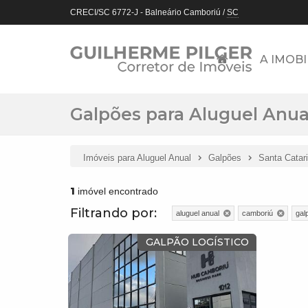
CRECI/SC 6772-J
- Balneário Camboriú /
SC
A IMOBI
Galpões para Aluguel Anua
Imóveis para Aluguel Anual
Galpões
Santa Catar
1
imóvel encontrado
Filtrando por:
aluguel anual
camboriú
gal
GALPÃO LOGÍSTICO