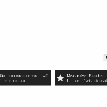
Não encontrou o que procurava?
Meus imóveis Favoritos
Entre em contato
Lista de imóveis adiciona