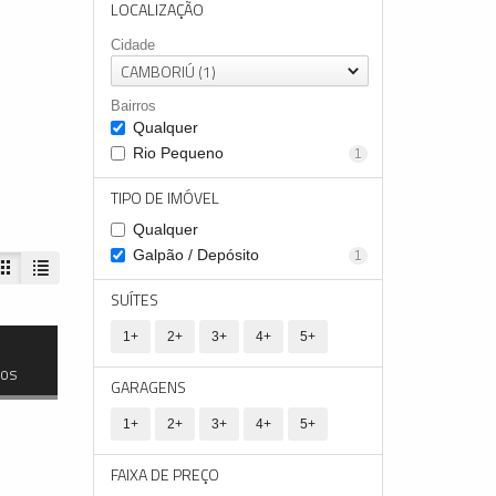
LOCALIZAÇÃO
Cidade
CAMBORIÚ (1)
Bairros
Qualquer
Rio Pequeno
1
TIPO DE IMÓVEL
Qualquer
Galpão / Depósito
1
SUÍTES
1+
2+
3+
4+
5+
dos
GARAGENS
1+
2+
3+
4+
5+
FAIXA DE PREÇO