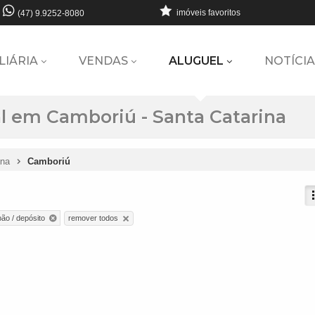
imóveis favoritos
(47) 9.9252-8080
LIÁRIA
VENDAS
ALUGUEL
NOTÍCIA
l em Camboriú - Santa Catarina
ina
Camboriú
remover todos
pão / depósito