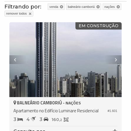
Filtrando por:
venda
balneário camboriú
nações
remover todos
EM CONSTRUÇÃO
BALNEÁRIO CAMBORIÚ -
NAÇÕES
Apartamento no Edifício Luminare Residencial
#1.601
3
4
3
160,
2