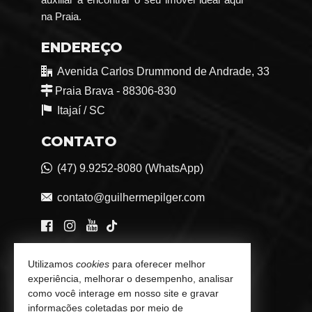
na Praia.
ENDEREÇO
Avenida Carlos Drummond de Andrade, 33
Praia Brava - 88306-830
Itajaí /
SC
CONTATO
(47) 9.9252-8080 (WhatsApp)
contato@guilhermepilger.com
VEJA MAIS
Utilizamos
cookies
para oferecer melhor
experiência, melhorar o desempenho, analisar
Consultoria Imobiliária Personalizada
como você interage em nosso site e gravar
informações coletadas por meio de