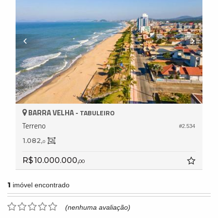
BARRA VELHA -
TABULEIRO
Terreno
#2.534
1.082,
0
R$ 10.000.000,
00
1
imóvel encontrado
(nenhuma avaliação)