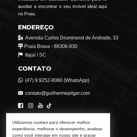
auxiliar a encontrar o seu imóvel ideal aqui
na Praia.
ENDEREÇO
Avenida Carlos Drummond de Andrade, 33
Praia Brava - 88306-830
Itajaí /
SC
CONTATO
(47) 9.9252-8080 (WhatsApp)
contato@guilhermepilger.com
VEJA MAIS
Utilizamos
cookies
para oferecer melhor
experiência, melhorar o desempenho, analisar
Consultoria Imobiliária Personalizada
como você interage em nosso site e gravar