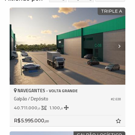
TRIPLE A
NAVEGANTES -
VOLTA GRANDE
Galpão / Depósito
#2.638
40.711.000,
1.100,
0
0
R$ 5.995.000,
00