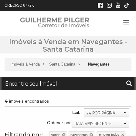
CRECI/SC 6772-J
Imóveis à Venda em Navegantes -
Santa Catarina
Imóveis à Venda
Santa Catarina
Navegantes
Encontre seu Imóvel
4
imóveis encontrados
24 POR PÁGINA
Exibir
DATA MAIS RECENTE
Ordenar por
Filtrando por:
remover todos
venda
navegantes