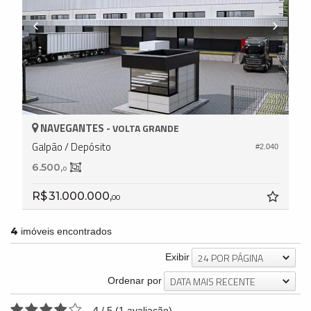
NAVEGANTES -
VOLTA GRANDE
Galpão / Depósito
#2.040
6.500,
0
R$ 31.000.000,
00
4
imóveis encontrados
24 POR PÁGINA
Exibir
DATA MAIS RECENTE
Ordenar por
4
/
5
(
1
avaliação)