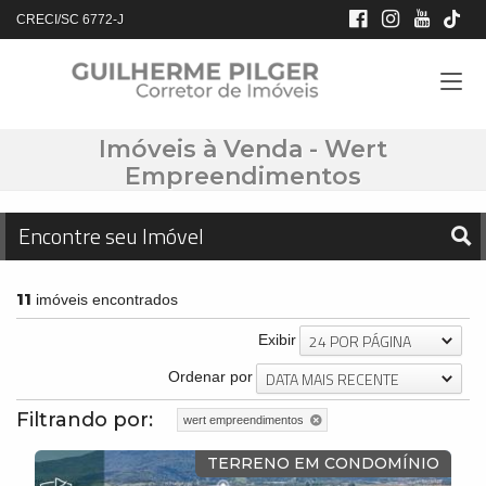
CRECI/SC 6772-J
Imóveis à Venda - Wert
Empreendimentos
Encontre seu Imóvel
11
imóveis encontrados
24 POR PÁGINA
Exibir
DATA MAIS RECENTE
Ordenar por
Filtrando por:
wert empreendimentos
TERRENO EM CONDOMÍNIO