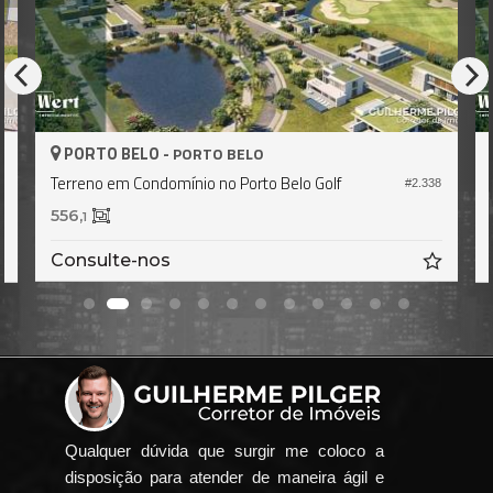
RTO BELO -
PORTO B
PORTO BELO
eno em Condomínio no Porto Belo Golf
Terreno em 
#2.338
,
425,
1
0
nsulte-nos
Consulte
Qualquer dúvida que surgir me coloco a
disposição para atender de maneira ágil e