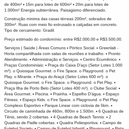
de 400m² ▪ 15m para lotes de 600m² ▪ 20m para lotes de
1.000m² Energia subterrânea. Paisagismo diferenciado.
Construção minima das casas térreas 200m², sobrados de
300m². Ruas com meio fio extrusado e calçadas em concreto.
Tipo de cercamento: Gradil.
Preço estimado do condomínio: entre R$2.000,00 e R$3.500,00.
Serviços | Saúde | Áreas Comuns ▪ Pórtico Social. ▪ Greenlab -
Horta compartilhada com salas de reuniões e trabalho. ▪ Pronto
Atendimento. ▪ Administração e Serviços. ▪ Centro Ecumênico. ▪
Praças Condominiais: ▪ Praça do Caixa D’aço (Setor Lotes 1.000
m²). o Quiosque Gourmet. o Fire Space. o Playground. o Pet
Play. o Mirante. ▪ Praça do Araçá (Setor Lotes 600 m²). o
Quiosque Gourmet. o Fire Space. o Playground. o Pet Play. ▪
Praça Ilha de Porto Belo (Setor Lotes 400 m²). o Clube Social: ▪
Área Gourmet. ▪ Piscina. ▪ Prainha. ▪ Espelho D’água. ▪ Espaço
Fitness. ▪ Espaço Kids. o Fire Space. o Playground. o Pet Play.
Complexo Esportivo ▪ Parque Linear com ciclovia de 5km. ▪
Circuito de caminhada de 460m, 800m e 1.500m. ▪ 6 Quadras de
Tênis, sendo 2 cobertas. ▪ 4 Quadras de Beach Tennis. ▪ 2
Quadras de Padle cobertas. ▪ Quadra Poliesportiva. ▪ Campo de
Futebol Society. ▪ Campo de Futebol Infantil. ▪ Playground. ▪ Pista