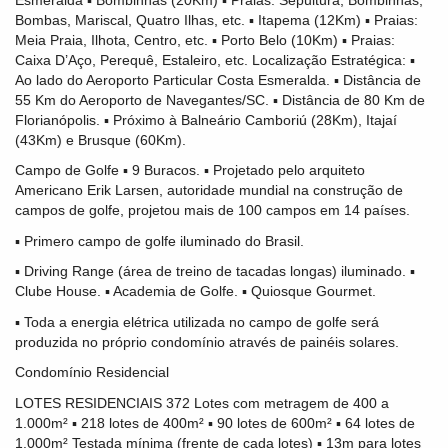
Bombas, Mariscal, Quatro Ilhas, etc. ▪ Itapema (12Km) ▪ Praias:
Meia Praia, Ilhota, Centro, etc. ▪ Porto Belo (10Km) ▪ Praias:
Caixa D’Aço, Perequê, Estaleiro, etc. Localização Estratégica: ▪
Ao lado do Aeroporto Particular Costa Esmeralda. ▪ Distância de
55 Km do Aeroporto de Navegantes/SC. ▪ Distância de 80 Km de
Florianópolis. ▪ Próximo à Balneário Camboriú (28Km), Itajaí
(43Km) e Brusque (60Km).
Campo de Golfe ▪ 9 Buracos. ▪ Projetado pelo arquiteto
Americano Erik Larsen, autoridade mundial na construção de
campos de golfe, projetou mais de 100 campos em 14 países.
▪ Primero campo de golfe iluminado do Brasil.
▪ Driving Range (área de treino de tacadas longas) iluminado. ▪
Clube House. ▪ Academia de Golfe. ▪ Quiosque Gourmet.
▪ Toda a energia elétrica utilizada no campo de golfe será
produzida no próprio condomínio através de painéis solares.
Condomínio Residencial
LOTES RESIDENCIAIS 372 Lotes com metragem de 400 a
1.000m² ▪ 218 lotes de 400m² ▪ 90 lotes de 600m² ▪ 64 lotes de
1.000m² Testada mínima (frente de cada lotes) ▪ 13m para lotes