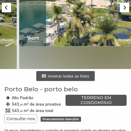
mostrar todas as fotos
Porto Belo
-
porto belo
TERRENO EM
Alto Padrão
CONDOMÍNIO
543,
m² de área privativa
00
543,
m² de área total
00
Consulte-nos
financiamento bancário
Os preços, disponibilidades e condições de pagamento poderão ser alterados sem prévia