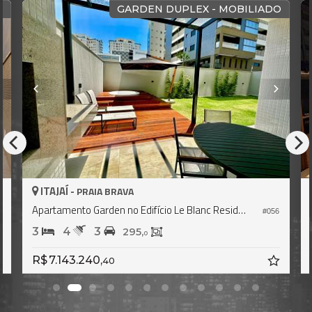
GARDEN DUPLEX - MOBILIADO
ITAJAÍ -
 BRAVA
PRAIA BRAVA
Apartamento Garden no Edifício Le Blanc Residence
Apartamento Garden no 
#056
3
4
2
295,
25
0
R$ 5.800.000
R$ 4.
40