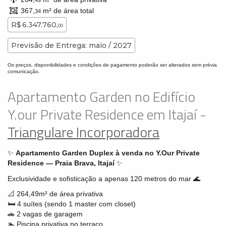
49
367,
m² de área total
34
R$ 6.347.760,
00
Previsão de Entrega: maio / 2027
Os preços, disponibilidades e condições de pagamento poderão ser alterados sem prévia
comunicação.
Apartamento Garden no Edifício
Y.our Private Residence em Itajaí -
Triangulare Incorporadora
✨
Apartamento Garden Duplex à venda no Y.Our Private
Residence — Praia Brava, Itajaí
✨
Exclusividade e sofisticação a apenas 120 metros do mar 🌊
📐 264,49m² de área privativa
🛏️ 4 suítes (sendo 1 master com closet)
🚗 2 vagas de garagem
🏊 Piscina privativa no terraço