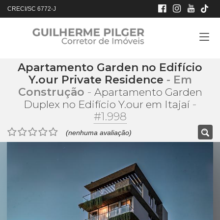
CRECI/SC 6772-J
Apartamento Garden no Edifício
Y.our Private Residence
- Em
Construção
-
Apartamento Garden
-
Duplex no Edifício Y.our em Itajaí
#1.998
(nenhuma avaliação)