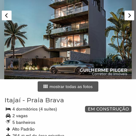
mostrar todas as fotos
Itajaí
-
Praia Brava
EM CONSTRUÇÃO
4 dormitórios (4 suítes)
2 vagas
5 banheiros
Alto Padrão
264,
m² de área privativa