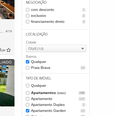
NEGOCIAÇÃO
com desconto
1
exclusivo
2
financiamento direto
3
Apartamento Garden no Edifício Sunset Brava
#779
LOCALIZAÇÃO
Cidade
ITAJAÍ (10)
0,
00
Bairros
Qualquer
LIADO
Praia Brava
10
TIPO DE IMÓVEL
Qualquer
Apartamentos
196
(todos)
Apartamento
142
Apartamento Duplex
2
Apartamento Garden
10