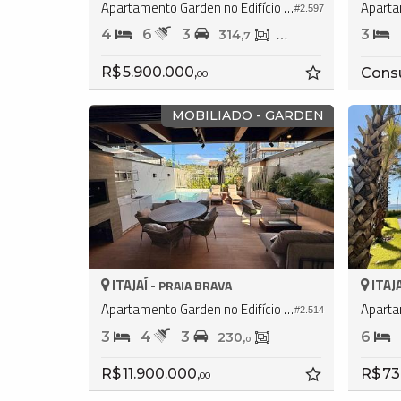
Apartamento Garden no Edifício Brava Garden
#2.597
4
6
3
3
314,
229,
7
4
R$ 5.900.000,
Cons
00
MOBILIADO - GARDEN
ITAJAÍ -
ITAJA
PRAIA BRAVA
Apartamento Garden no Edifício Sunrise Praia Brava
#2.514
3
4
3
6
230,
0
R$ 11.900.000,
R$ 73
00