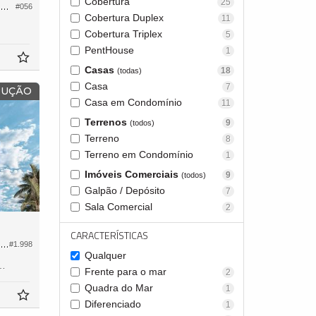
Cobertura
25
Apartamento Garden no Edifício Le Blanc Residence
#056
Cobertura Duplex
11
Cobertura Triplex
5
PentHouse
1
Casas
18
(todas)
Casa
7
RUÇÃO
Casa em Condomínio
11
Terrenos
9
(todos)
Terreno
8
Terreno em Condomínio
1
Imóveis Comerciais
9
(todos)
Galpão / Depósito
7
Sala Comercial
2
CARACTERÍSTICAS
Apartamento Garden no Edifício Y.our Private Residence
#1.998
Qualquer
264,
4
Frente para o mar
2
Quadra do Mar
1
Diferenciado
1