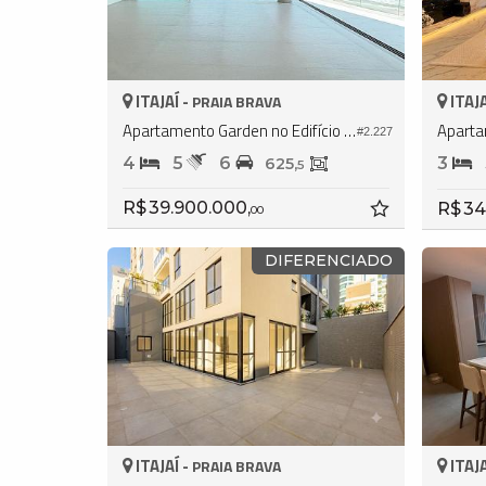
ITAJAÍ -
ITAJA
PRAIA BRAVA
Apartamento Garden no Edifício Bravo By Arthur Casas
#2.227
4
5
6
3
625,
5
R$ 39.900.000,
R$ 34
00
DIFERENCIADO
ITAJAÍ -
ITAJA
PRAIA BRAVA