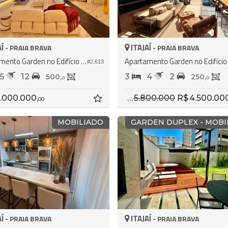
Í -
ITAJAÍ -
PRAIA BRAVA
PRAIA BRAVA
Apartamento Garden no Edifício Brava Beach Internacional
#2.613
5
12
3
4
2
500,
250,
0
0
.000.000,
R$ 5.800.000
R$ 4.500.00
00
MOBILIADO
GARDEN DUPLEX - MOBI
Í -
ITAJAÍ -
PRAIA BRAVA
PRAIA BRAVA