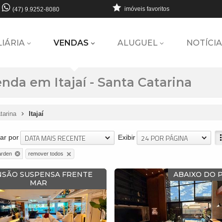
imóveis favoritos
(47) 9.9252-8080
LIÁRIA
VENDAS
ALUGUEL
NOTÍCIA
da em Itajaí - Santa Catarina
tarina
Itajaí
DATA MAIS RECENTE
24 POR PÁGINA
ar por
Exibir
remover todos
arden
SÃO SUSPENSA FRENTE
ABAIXO DO 
MAR