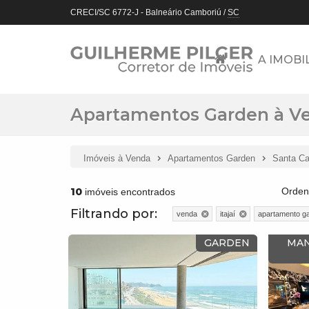
CRECI/SC 6772-J
- Balneário Camboriú /
SC
A IMOBI
Apartamentos Garden à Ven
Imóveis à Venda
Apartamentos Garden
Santa Ca
10
Orden
imóveis encontrados
Filtrando por:
venda
itajaí
apartamento g
GARDEN
MAN