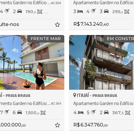
Apartamento Garden no Edifício Brava Garden
#2.604
4
2
3
4
3
190,
133,
295,
0
0
0
R$ 7.143.240,
ulte-nos
40
FRENTE MAR
EM CONST
Í -
ITAJAÍ -
PRAIA BRAVA
PRAIA BRAVA
Apartamento Garden no Edifício Tirreno Residenziale
#2.364
7
6
4
5
2
1.500,
367,
3
0
.000.000,
R$ 6.347.760,
00
00