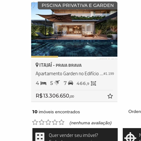
PISCINA PRIVATIVA E GARDEN
ITAJAÍ -
PRAIA BRAVA
Apartamento Garden no Edifício Horizon Luxury Residences
#1.199
4
5
7
466,
9
R$ 13.306.650,
00
10
Orden
imóveis encontrados
(nenhuma avaliação)
Quer vender seu imóvel?