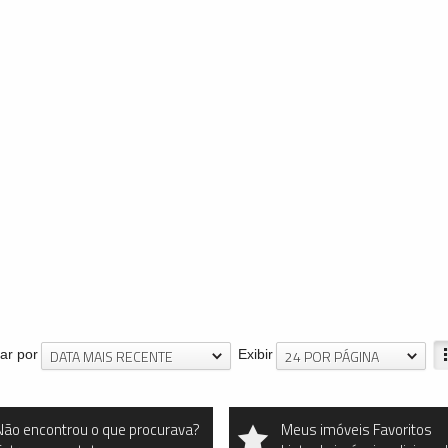
DATA MAIS RECENTE
24 POR PÁGINA
ar por
Exibir
Não encontrou o que procurava?
Meus imóveis Favoritos