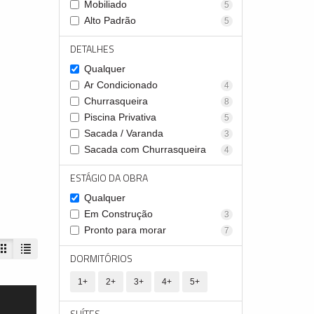
Mobiliado
5
Alto Padrão
5
DETALHES
Qualquer
Ar Condicionado
4
Churrasqueira
8
Piscina Privativa
5
Sacada / Varanda
3
Sacada com Churrasqueira
4
ESTÁGIO DA OBRA
Qualquer
Em Construção
3
Pronto para morar
7
DORMITÓRIOS
1+
2+
3+
4+
5+
SUÍTES