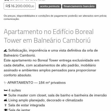
R$ 16.200.000,
aceita permuta
financiamento bancário
00
Os preços, disponibilidades e condições de pagamento poderão ser alterados sem prévia
comunicação.
Apartamento no Edifício Boreal
Tower em Balneário Camboriú
🌊 Sofisticação, imponência e uma vista definitiva da orla de
Balneário Camboriú.
Este apartamento no Boreal Tower entrega exclusividade em
cada detalhe, com acabamentos de alto padrão, mobiliário
assinado e ambientes amplos pensados para proporcionar
conforto absoluto.
✨ APARTAMENTO — 184 m² privativos
🛏️ 4 suítes
👑 Suíte master com closet, sala de banho e banheira de imersão
🛋️ Living amplo planejado, decorado e climatizado
🍷 Sala de estar integrada
🍽️ Sala de jantar