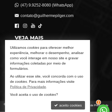
(47) 9.9252-8080 (WhatsApp)
contato@guilhermepilger.com
VEJA MAIS
Consultoria Imobiliária Personalizada
Utilizamos
cookies
para oferecer melhor
experiência, melhorar o desempenho, analisar
trabalhe conosco
como você interage em nosso site e gravar
informações coletadas por meio de
Indicadores Financeiros
formulários.
Ao utilizar esse site, você concorda com o uso
Imóveis Favoritos
de
cookies
. Para mais informações visite
Política de Privacidade
.
Mapa de Imóveis
Você aceita o uso de
cookies
?
©
2026
CRECI/SC 6772-J
aceito cookies
Política de Privacidade
2