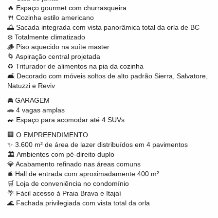
🔥 Espaço gourmet com churrasqueira
🍴 Cozinha estilo americano
🌅 Sacada integrada com vista panorâmica total da orla de BC
❄️ Totalmente climatizado
🪵 Piso aquecido na suíte master
🌀 Aspiração central projetada
♻️ Triturador de alimentos na pia da cozinha
🛋️ Decorado com móveis soltos de alto padrão Sierra, Salvatore,
Natuzzi e Reviv
🚘 GARAGEM
🚗 4 vagas amplas
🚙 Espaço para acomodar até 4 SUVs
🏢 O EMPREENDIMENTO
✨ 3.600 m² de área de lazer distribuídos em 4 pavimentos
🏛️ Ambientes com pé-direito duplo
💎 Acabamento refinado nas áreas comuns
🛎️ Hall de entrada com aproximadamente 400 m²
🛒 Loja de conveniência no condomínio
🌴 Fácil acesso à Praia Brava e Itajaí
🌊 Fachada privilegiada com vista total da orla