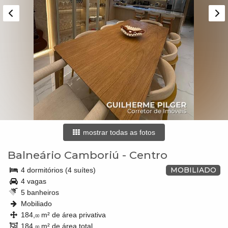
mostrar todas as fotos
Balneário Camboriú
-
Centro
MOBILIADO
4 dormitórios (4 suítes)
4 vagas
5 banheiros
Mobiliado
184,
m² de área privativa
00
184,
m² de área total
00