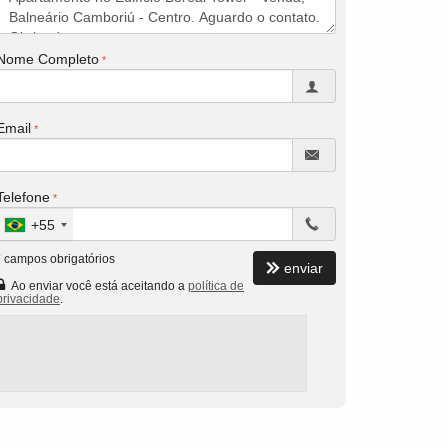
Nome Completo
Email
Telefone
+55
*
campos obrigatórios
enviar
Ao enviar você está aceitando a
política de
privacidade
.