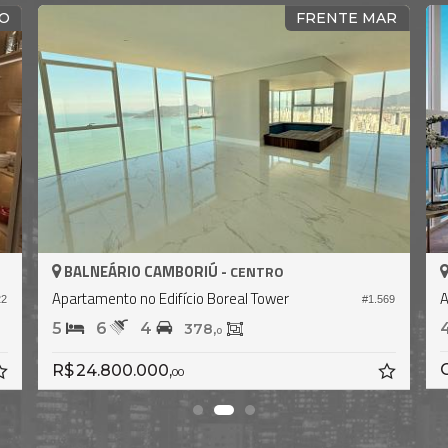
SIL
FRENTE MAR MAIS ALTO DO BRASIL
BALNEÁRIO CAMBORIÚ -
CENTRO
Apartamento no Edifício One Tower
809
#864
4
5
3
381,
196,
0
0
R$ 11.000.000,
00