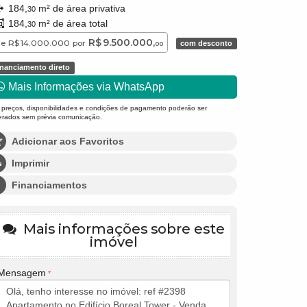
184,
m² de área privativa
30
184,
m² de área total
30
R$ 9.500.000,
de
R$ 14.000.000
por
com desconto
00
inanciamento direto
Mais Informações via WhatsApp
 preços, disponibilidades e condições de pagamento poderão ser
terados sem prévia comunicação.
Adicionar aos Favoritos
Imprimir
Financiamentos
Mais informações sobre este
imóvel
Mensagem