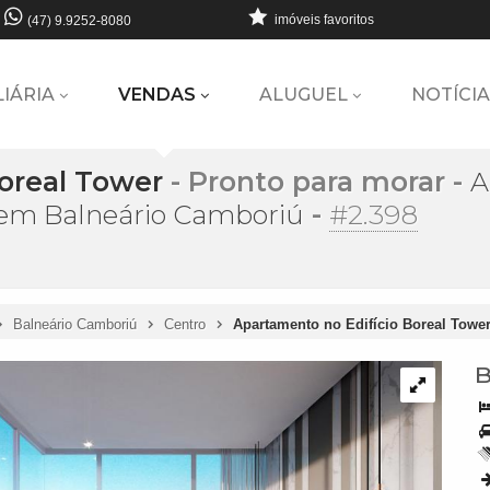
imóveis favoritos
(47) 9.9252-8080
LIÁRIA
VENDAS
ALUGUEL
NOTÍCIA
oreal Tower
- Pronto para morar
-
A
-
#2.398
 em Balneário Camboriú
Balneário Camboriú
Centro
Apartamento no Edifício Boreal Towe
B