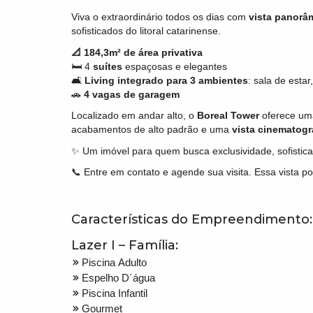
Viva o extraordinário todos os dias com
vista panorâ
sofisticados do litoral catarinense.
📐 184,3m² de área privativa
🛏️ 4
suítes
espaçosas e elegantes
🛋️
Living integrado para 3 ambientes
: sala de estar
🚗
4 vagas de garagem
Localizado em andar alto, o
Boreal Tower
oferece uma
acabamentos de alto padrão e uma
vista cinematogr
✨ Um imóvel para quem busca exclusividade, sofistica
📞 Entre em contato e agende sua visita. Essa vista p
Características do Empreendimento:
Lazer I – Família:
Piscina Adulto
Espelho D´água
Piscina Infantil
Gourmet