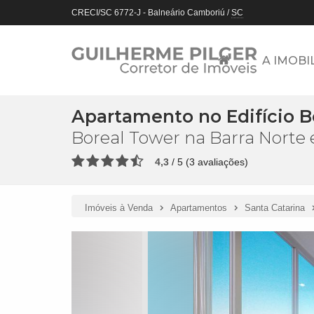
CRECI/SC 6772-J
- Balneário Camboriú /
SC
A IMOBI
Apartamento no Edifício B
Boreal Tower na Barra Norte
4,3
/
5
(
3
avaliações)
Imóveis à Venda
Apartamentos
Santa Catarina