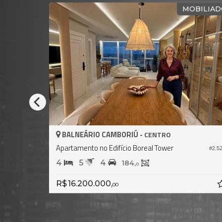
ENTE MAR
FRENTE MAR MAIS ALTO DO BRA
BALNEÁRIO CAMBORIÚ -
CENTRO
Apartamento no Edifício One Tower
#483
#
4
5
3
381,
196,
0
0
R$ 10.000.000,
00