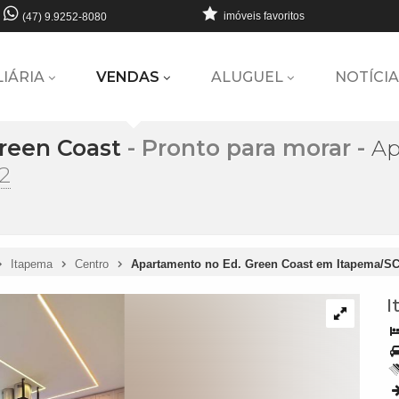
imóveis favoritos
(47) 9.9252-8080
LIÁRIA
VENDAS
ALUGUEL
NOTÍCIA
reen Coast
- Pronto para morar
-
Ap
2
Itapema
Centro
Apartamento no Ed. Green Coast em Itapema/S
I