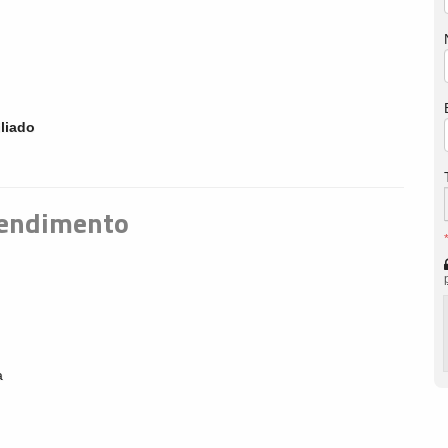
liado
eendimento
a