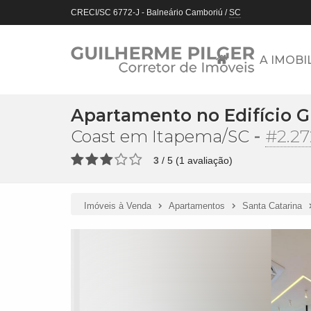
CRECI/SC 6772-J
- Balneário Camboriú /
SC
A IMOBI
Apartamento no Edifício G
-
#2.27
Coast em Itapema/SC
3
/
5
(
1
avaliação)
Imóveis à Venda
Apartamentos
Santa Catarina