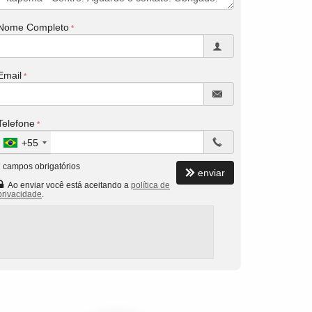
Nome Completo
Email
Telefone
+55
*
campos obrigatórios
enviar
Ao enviar você está aceitando a
política de
privacidade
.