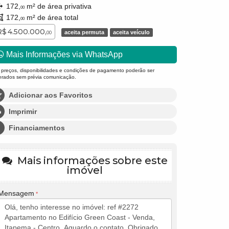
172,
m² de área privativa
00
172,
m² de área total
00
R$ 4.500.000,
aceita permuta
aceita veículo
00
Mais Informações via WhatsApp
 preços, disponibilidades e condições de pagamento poderão ser
terados sem prévia comunicação.
Adicionar aos Favoritos
Imprimir
Financiamentos
Mais informações sobre este
imóvel
Mensagem