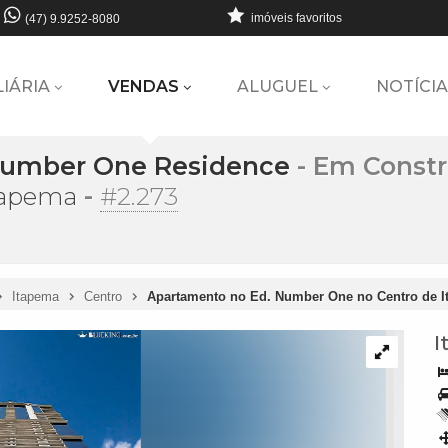
imóveis favoritos
(47) 9.9252-8080
LIÁRIA
VENDAS
ALUGUEL
NOTÍCIA
 Number One Residence
- Em Const
-
#2.273
tapema
Itapema
Centro
Apartamento no Ed. Number One no Centro de 
I