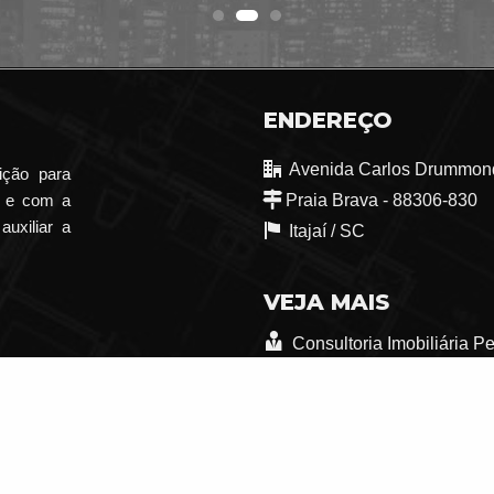
ENDEREÇO
Avenida Carlos Drummond
ição para
o e com a
Praia Brava - 88306-830
auxiliar a
Itajaí /
SC
VEJA MAIS
Consultoria Imobiliária P
trabalhe conosco
Indicadores Financeiros
Mapa de Imóveis
ger Corretor de Imóveis -
CRECI/SC 6772-J
— Todos os direitos reservados.