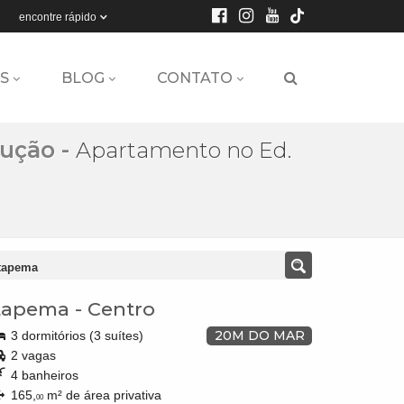
encontre rápido
S
BLOG
CONTATO
rução
-
Apartamento no Ed.
Itapema
tapema
-
Centro
20M DO MAR
3 dormitórios (3 suítes)
2 vagas
4 banheiros
165,
m² de área privativa
00