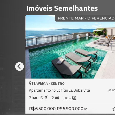
Imóveis Semelhantes
PRONTO PARA MORAR
ITAPEMA -
ITAPE
CENTRO
Apartamento no Edifício Green Coast
Apartame
#2.272
3
4
2
4
5
172,
0
R$ 4.500.000,
R$ 4.97
00