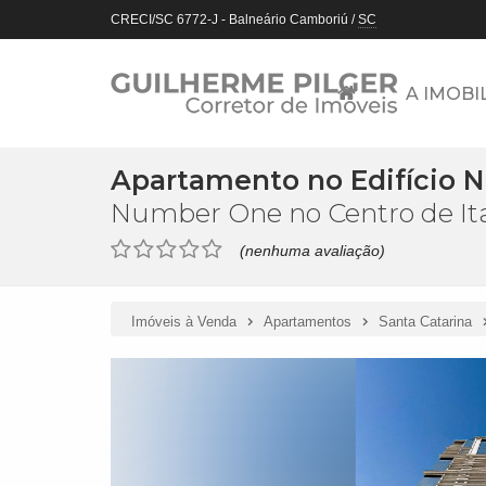
CRECI/SC 6772-J
- Balneário Camboriú /
SC
A IMOBI
Apartamento no Edifício
Number One no Centro de I
(nenhuma avaliação)
Imóveis à Venda
Apartamentos
Santa Catarina