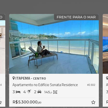
DIFERENCIADO
MA -
ITAPEMA -
CENTRO
CEN
nto no Edifício Brisa do Mar
Apartamento no Ed
#2.650
2
3
4
2
380,
0
0.000,
R$ 4.100.000,
00
00