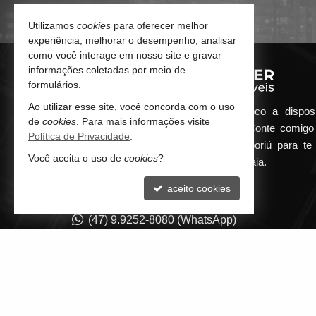
Utilizamos
cookies
para oferecer melhor
experiência, melhorar o desempenho, analisar
como você interage em nosso site e gravar
informações coletadas por meio de
formulários.
Ao utilizar esse site, você concorda com o uso
Qualquer dúvida que surgir me coloco a dispos
de
cookies
. Para mais informações visite
atender de maneira ágil e eficiente. Conte comig
Política de Privacidade
.
minha imobiliária em Balneário Camboriú para te 
Você aceita o uso de
cookies
?
encontrar o seu imóvel ideal aqui na Praia.
aceito cookies
CONTATO
(47) 9.9252-8080 (WhatsApp)
contato@guilhermepilger.com
©
2021-
2026
Imobiliária em Balneário Camboriú - Guilherme Pil