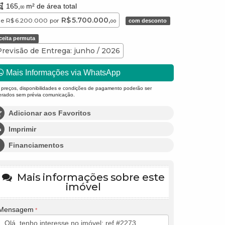
165,
m² de área total
00
R$ 5.700.000,
de
R$ 6.200.000
por
com desconto
00
ceita permuta
Previsão de Entrega: junho / 2026
Mais Informações via WhatsApp
 preços, disponibilidades e condições de pagamento poderão ser
terados sem prévia comunicação.
Adicionar aos Favoritos
Imprimir
Financiamentos
Mais informações sobre este
imóvel
Mensagem