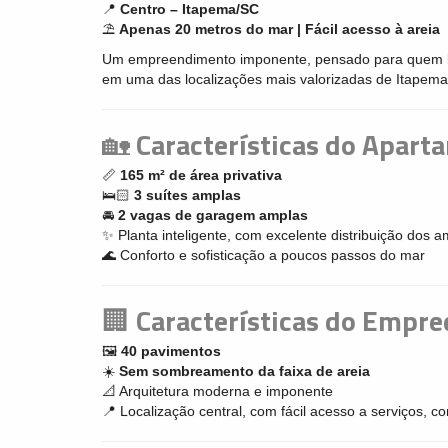
📍
Centro – Itapema/SC
⛱️
Apenas 20 metros do mar | Fácil acesso à areia
Um empreendimento imponente, pensado para quem busca
em uma das localizações mais valorizadas de Itapema
🏡
Características do Apart
📏
165 m² de área privativa
🛌🏻
3 suítes amplas
🚘
2 vagas de garagem amplas
✨ Planta inteligente, com excelente distribuição dos 
🌊 Conforto e sofisticação a poucos passos do mar
🏢
Características do Empr
🖼️
40 pavimentos
☀️
Sem sombreamento da faixa de areia
📐 Arquitetura moderna e imponente
📍 Localização central, com fácil acesso a serviços, co