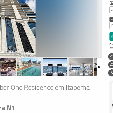
a
Os
al
ber One Residence em Itapema -
ra N1