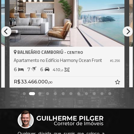
IÚ -
BALNEÁRIO CAMBORIÚ -
CENTRO
CE
o Harmony Ocean Front
Apartamento no Edifício Boreal
#1.256
4
5
4
,
184,
3
0
R$ 10.500.000,
00
Qualquer dúvida que surgir me coloco a