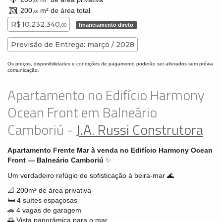
00
200,
m² de área total
00
R$ 10.232.340,
financiamento direto
00
Previsão de Entrega: março / 2028
Os preços, disponibilidades e condições de pagamento poderão ser alterados sem prévia
comunicação.
Apartamento no Edifício Harmony
Ocean Front em Balneário
Camboriú -
J.A. Russi Construtora
Apartamento Frente Mar à venda no Edifício Harmony Ocean
Front — Balneário Camboriú
✨
Um verdadeiro refúgio de sofisticação à beira-mar 🌊
📐 200m² de área privativa
🛏️ 4 suítes espaçosas
🚗 4 vagas de garagem
🌅 Vista panorâmica para o mar