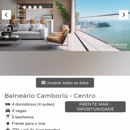
mostrar todas as fotos
Balneário Camboriú
-
Centro
FRENTE MAR -
4 dormitórios (4 suítes)
OPORTUNIDADE
4 vagas
5 banheiros
Frente para o mar
200,
m² de área privativa