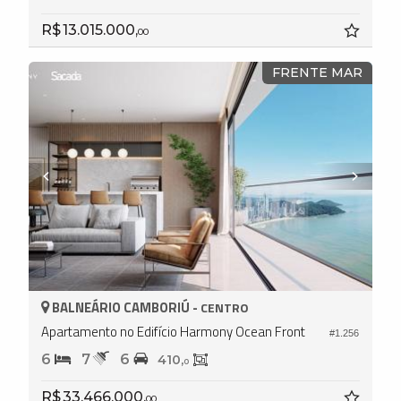
R$ 13.015.000,
00
FRENTE MAR
BALNEÁRIO CAMBORIÚ -
CENTRO
Apartamento no Edifício Harmony Ocean Front
#1.256
6
7
6
410,
0
R$ 33.466.000,
00