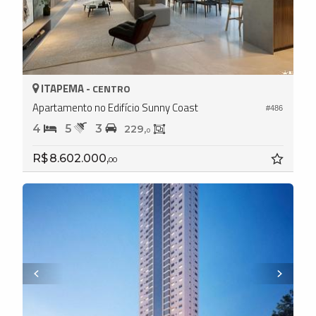
ITAPEMA -
CENTRO
Apartamento no Edifício Sunny Coast
#486
4
5
3
229,
0
R$ 8.602.000,
00