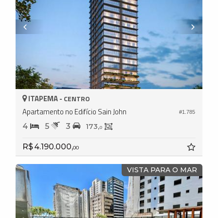
ITAPEMA -
CENTRO
Apartamento no Edifício Sain John
#1.785
4
5
3
173,
0
R$ 4.190.000,
00
VISTA PARA O MAR