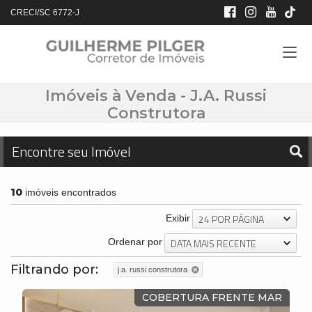
CRECI/SC 6772-J
Imóveis à Venda - J.A. Russi
Construtora
Encontre seu Imóvel
10
imóveis encontrados
24 POR PÁGINA
Exibir
DATA MAIS RECENTE
Ordenar por
Filtrando por:
j.a. russi construtora
COBERTURA FRENTE MAR