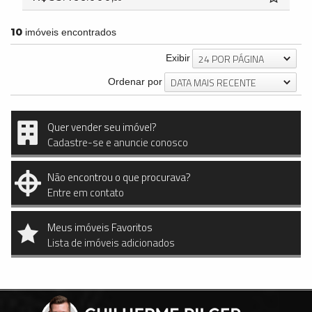
10
imóveis encontrados
24 POR PÁGINA
Exibir
DATA MAIS RECENTE
Ordenar por
Quer vender seu imóvel?
Cadastre-se e anuncie conosco
Não encontrou o que procurava?
Entre em contato
Meus imóveis Favoritos
Lista de imóveis adicionados