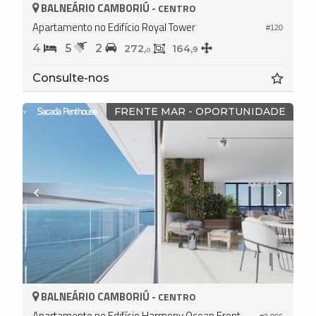
BALNEÁRIO CAMBORIÚ -
CENTRO
Apartamento no Edifício Royal Tower
#120
4
5
2
272,
164,
9
0
Consulte-nos
FRENTE MAR - OPORTUNIDADE
BALNEÁRIO CAMBORIÚ -
CENTRO
Apartamento no Edifício Harmony Ocean Front