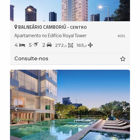
BALNEÁRIO CAMBORIÚ -
CENTRO
Apartamento no Edifício Royal Tower
#291
4
5
2
272,
165,
0
0
Consulte-nos