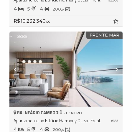
#2.006
4
5
4
200,
0
R$ 10.232.340,
00
FRENTE MAR
BALNEÁRIO CAMBORIÚ -
CENTRO
Apartamento no Edifício Harmony Ocean Front
#368
4
5
4
200,
0