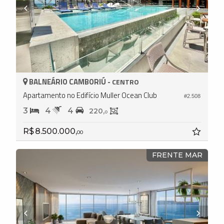
BALNEÁRIO CAMBORIÚ -
CENTRO
Apartamento no Edifício Muller Ocean Club
#2.508
3
4
4
220,
0
R$ 8.500.000,
00
FRENTE MAR