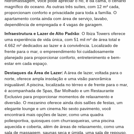
hidromassagem, você pode apreciar o rio, e da cama, o cenário
magnífico do oceano. As outras três suítes, com 12 m² cada,
proporcionam conforto e privacidade para toda a família. O
apartamento conta ainda com área de serviço, lavabo,
dependência de empregada e 4 vagas de garagem.
Infraestrutura e Lazer de Alto Padrão
: O Ibiza Towers oferece
uma experiência de vida única, com 51 mil m² de área total e
4.662 m² dedicados ao lazer e à convivência. Localizado de
frente para o mar, o empreendimento foi cuidadosamente
planejado para proporcionar conforto, entretenimento e bem-
estar em cada espaço.
Destaques da Área de Lazer:
A área de lazer, voltada para o
norte, oferece ampla insolação e uma visão panorâmica
inigualável. A piscina, localizada no térreo e de frente para o mar,
é acompanhada de Spas, Bar Molhado e um Restaurante
Exclusivo para proporcionar momentos de relaxamento e
diversão. O mezanino oferece ainda dois salões de festas, um
elegante lounge e um cinema.No sexto pavimento, você
encontrará mais opções de lazer, como uma quadra
poliesportiva, quiosques com churrasqueiras, uma piscina
aquecida e coberta, além de áreas de relaxamento, como uma
sala de massagem, saunas seca e úmida, uma sala de repouso,