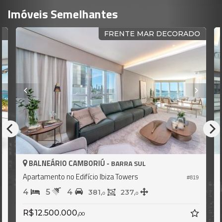
Imóveis Semelhantes
FRENTE MAR DECORADO
FRE
IÚ -
BALNEÁRIO CAMBORIÚ -
BARRA SUL
BA
 Ibiza Towers
Apartamento no Edifício Ibiza 
#819
4
6
4
1,
237,
464,
0
0
0
R$ 12.500.000,
00