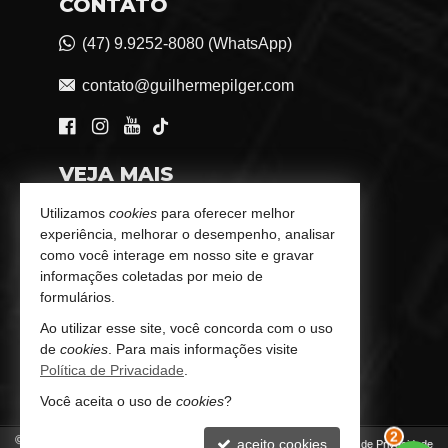
CONTATO
(47) 9.9252-8080 (WhatsApp)
contato@guilhermepilger.com
VEJA MAIS
Consultoria Imobiliária Personalizada
Utilizamos
cookies
para oferecer melhor
experiência, melhorar o desempenho, analisar
trabalhe conosco
como você interage em nosso site e gravar
informações coletadas por meio de
Indicadores Financeiros
formulários.
Ao utilizar esse site, você concorda com o uso
Imóveis Favoritos
de
cookies
. Para mais informações visite
Política de Privacidade
.
Mapa de Imóveis
Você aceita o uso de
cookies
?
©
2026
CRECI/SC 6772-J
aceito cookies
Política de Privacidade
2