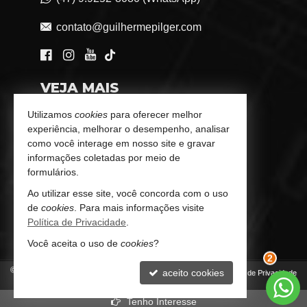
contato@guilhermepilger.com
VEJA MAIS
Consultoria Imobiliária Personalizada
Utilizamos
cookies
para oferecer melhor
experiência, melhorar o desempenho, analisar
trabalhe conosco
como você interage em nosso site e gravar
informações coletadas por meio de
Indicadores Financeiros
formulários.
Ao utilizar esse site, você concorda com o uso
Imóveis Favoritos
de
cookies
. Para mais informações visite
Política de Privacidade
.
Mapa de Imóveis
Você aceita o uso de
cookies
?
©
2026
CRECI/SC 6772-J
aceito cookies
Política de Privacidade
2
Tenho Interesse