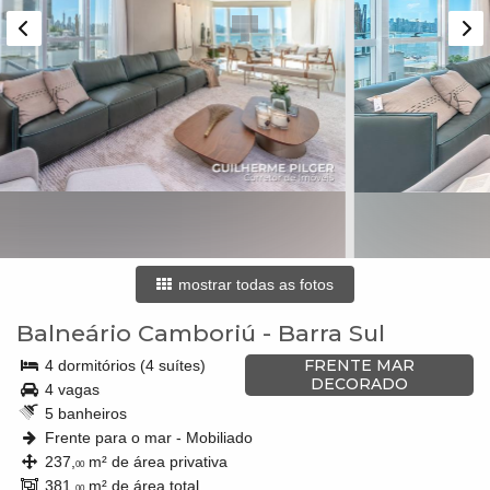
mostrar todas as fotos
Balneário Camboriú
-
Barra Sul
FRENTE MAR
4 dormitórios (4 suítes)
DECORADO
4 vagas
5 banheiros
Frente para o mar - Mobiliado
237,
m² de área privativa
00
381,
m² de área total
00