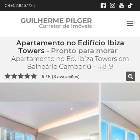
CRECI/SC 6772-J
Apartamento no Edifício Ibiza
Towers
- Pronto para morar
-
Apartamento no Ed. Ibiza Towers em
-
#819
Balneário Camboriú
5
/
5
(
3
avaliações)