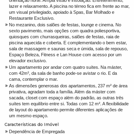
orientação norte. Ampla visão e insolação. Entretenimento,
lazer e relaxamento. A piscina no térreo fica em frente ao mar,
um visual privilegiado, apoiado à Spas, Bar Molhado e
Restaurante Exclusivo.
No mezanino, dois salões de festas, lounge e cinema. No
sexto pavimento, mais opções com quadra poliesportiva,
quiosques com churrasqueiras, salões de festas, raia de
piscina aquecida e coberta. E complementando o bem estar,
sala de massagem e saunas seca e úmida, sala de repouso,
Espaço Beleza, Fitness e Lan House com acesso por um
elevador exclusivo.
Um apartamento por andar com quatro suítes. Na máster,
com 42m², da sala de banho pode-se avistar o rio. E da
cama, contemplar o mar.
As dimensões generosas dos apartamentos, 237 m² de área
privativa, agradam toda a família. Além da máster com
sacada, closet com espaço além do padrão, as outras três
suítes tem equilíbrio entre si. Todas com 12 m². A flexibilidade
de layout do apartamento permite diferentes aplicações de
um mesmo espaço.
Características do Imóvel
Dependência de Empregada