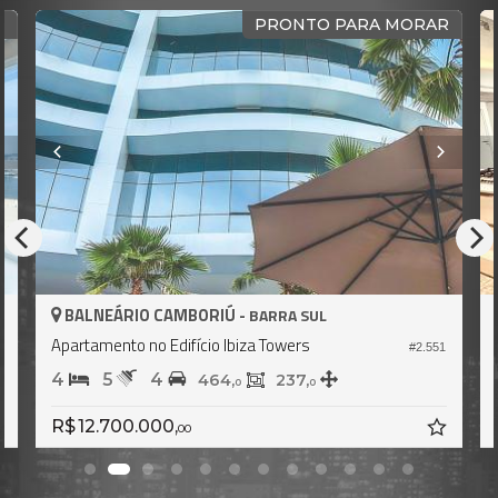
O
PRONTO PARA MORAR
BALNEÁRIO CAMBORIÚ -
BARRA SUL
Apartamento no Edifício Ibiza Towers
7
#2.551
4
5
4
464,
237,
0
0
R$ 12.700.000,
00