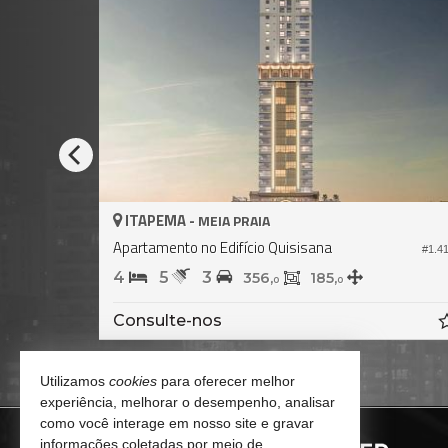
ITAPEMA -
MEIA PRAIA
Apartamento no Edifício Quisisana
#1.836
#1.4
4
5
3
356,
185,
0
0
Consulte-nos
Utilizamos
cookies
para oferecer melhor
experiência, melhorar o desempenho, analisar
como você interage em nosso site e gravar
informações coletadas por meio de