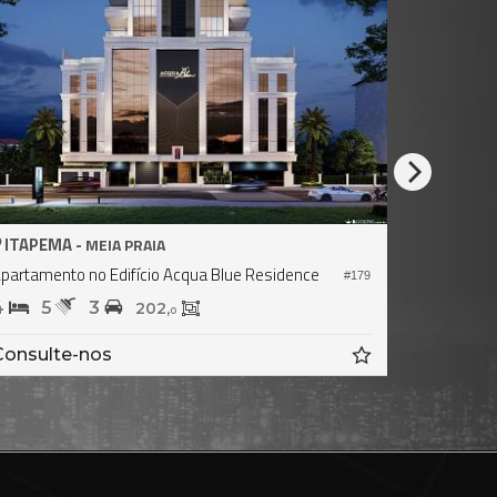
ITAPEMA -
ITAPEMA
MEIA PRAIA
partamento no Edifício Acqua Blue Residence
Apartament
#179
4
5
3
4
4
202,
0
Consulte-nos
Consult