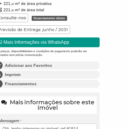
221,
m² de área privativa
00
221,
m² de área total
00
Consulte-nos
financiamento direto
Previsão de Entrega: junho / 2031
Mais Informações via WhatsApp
 preços, disponibilidades e condições de pagamento poderão ser
terados sem prévia comunicação.
Adicionar aos Favoritos
Imprimir
Financiamentos
Mais informações sobre este
imóvel
Mensagem