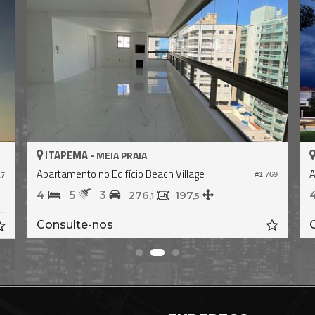
ITAPEMA -
MEIA PRAIA
Apartamento no Edifício Beach Village
A
#1.769
17
4
5
3
276,
197,
1
5
Consulte-nos