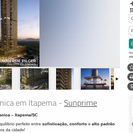
Os
al
ânica em Itapema -
Sunprime
anica – Itapema/SC
quilíbrio perfeito entre
sofisticação, conforto
e
alto padrão
os da cidade!