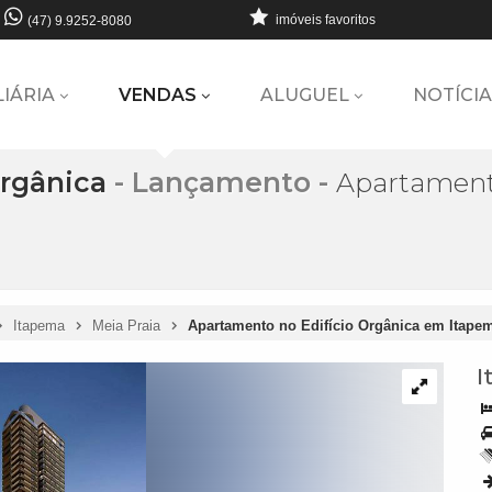
imóveis favoritos
(47) 9.9252-8080
LIÁRIA
VENDAS
ALUGUEL
NOTÍCIA
Orgânica
- Lançamento
-
Apartamento
Itapema
Meia Praia
Apartamento no Edifício Orgânica em Itape
I