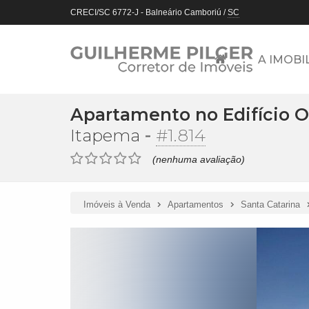
CRECI/SC 6772-J
- Balneário Camboriú /
SC
A IMOBI
Apartamento no Edifício 
-
#1.814
Itapema
(nenhuma avaliação)
Imóveis à Venda
Apartamentos
Santa Catarina