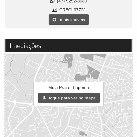
(47) 9252-8080
CRECI 6772J
mais imóveis
Imediações
Meia Praia - Itapema
toque para ver no mapa