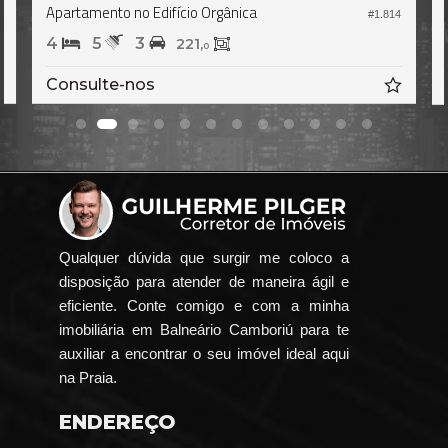
Apartamento no Edifício Orgânica
2
#1.814
4
5
3
221,
0
Consulte-nos
Qualquer dúvida que surgir me coloco a
disposição para atender de maneira ágil e
eficiente. Conte comigo e com a minha
imobiliária em Balneário Camboriú para te
auxiliar a encontrar o seu imóvel ideal aqui
na Praia.
ENDEREÇO