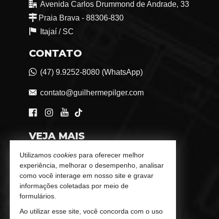
Avenida Carlos Drummond de Andrade, 33
Praia Brava - 88306-830
Itajaí /
SC
CONTATO
(47) 9.9252-8080 (WhatsApp)
contato@guilhermepilger.com
VEJA MAIS
Consultoria Imobiliária Personalizada
Utilizamos
cookies
para oferecer melhor
experiência, melhorar o desempenho, analisar
trabalhe conosco
como você interage em nosso site e gravar
informações coletadas por meio de
Indicadores Financeiros
formulários.
Ao utilizar esse site, você concorda com o uso
Imóveis Favoritos