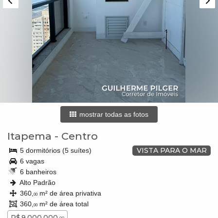
mostrar todas as fotos
Itapema
-
Centro
VISTA PARA O MAR
5 dormitórios (5 suítes)
6 vagas
6 banheiros
Alto Padrão
360,
m² de área privativa
00
360,
m² de área total
00
R$ 9.000.000,