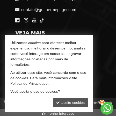
contato@guilhermepilger.com
VEJA MAIS
Consultoria Imobiliária Personalizada
Utilizamos
cookies
para oferecer melhor
experiência, melhorar o desempenho, analisar
trabalhe conosco
como você interage em nosso site e gravar
informações coletadas por meio de
Indicadores Financeiros
formulários.
Ao utilizar esse site, você concorda com o uso
Imóveis Favoritos
de
cookies
. Para mais informações visite
Política de Privacidade
.
Mapa de Imóveis
Você aceita o uso de
cookies
?
©
2026
CRECI/SC 6772-J
aceito cookies
Política de Privacidade
2
Tenho Interesse