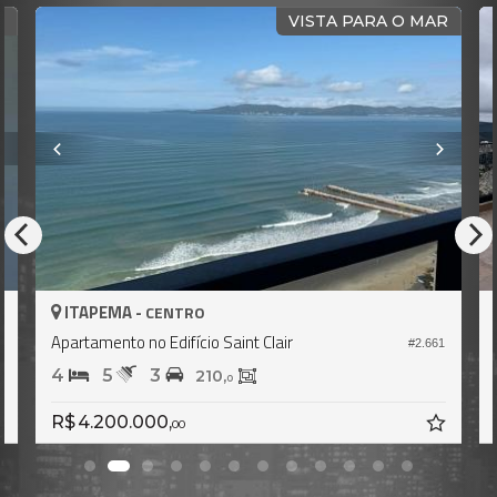
RA O MAR
VISTA PARA O 
ITAPEMA -
CENTRO
Cobertura no Edifício Saint Clair
#2.661
#2.
4
5
5
418,
0
R$ 13.990.000,
00