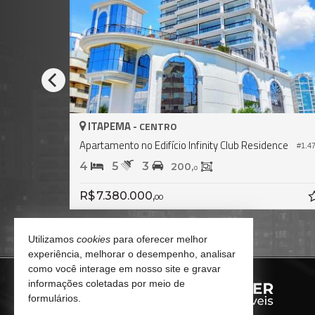
ITAPEMA -
IT
CENTRO
Apartamento no Edifício Infinity Club Residence
Apar
#1.471
4
5
3
4
200,
0
R$ 7.380.000,
R$ 
00
Utilizamos
cookies
para oferecer melhor
experiência, melhorar o desempenho, analisar
como você interage em nosso site e gravar
informações coletadas por meio de
formulários.