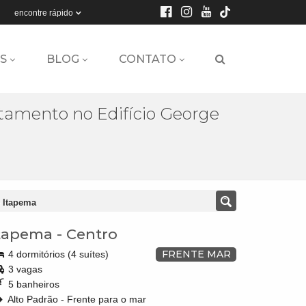
encontre rápido
S
BLOG
CONTATO
tamento no Edifício George
e Itapema
tapema
-
Centro
FRENTE MAR
4 dormitórios (4 suítes)
3 vagas
5 banheiros
Alto Padrão - Frente para o mar