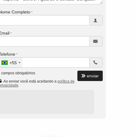
Nome Completo
Email
Telefone
+55
*
campos obrigatórios
enviar
Ao enviar você está aceitando a
política de
privacidade
.