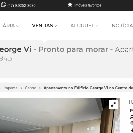
imóveis favoritos
(47) 9.9252-8080
LIÁRIA
VENDAS
ALUGUEL
NOTÍCIA
eorge Vi
- Pronto para morar
-
Apar
.943
Itapema
Centro
Apartamento no Edifício George VI no Centro d
I