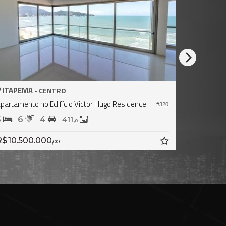
ITAPEMA -
CENTRO
CENTRO
o Edifício Victor Hugo Residence
Apartamento no Edifíci
#320
4
4
5
3
411,
47
0
000,
R$ 6.200.000,
00
00