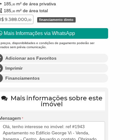
185,
m² de área privativa
00
185,
m² de área total
00
R$ 9.388.000,
financiamento direto
00
Mais Informações via WhatsApp
 preços, disponibilidades e condições de pagamento poderão ser
terados sem prévia comunicação.
Adicionar aos Favoritos
Imprimir
Financiamentos
Mais informações sobre este
imóvel
Mensagem