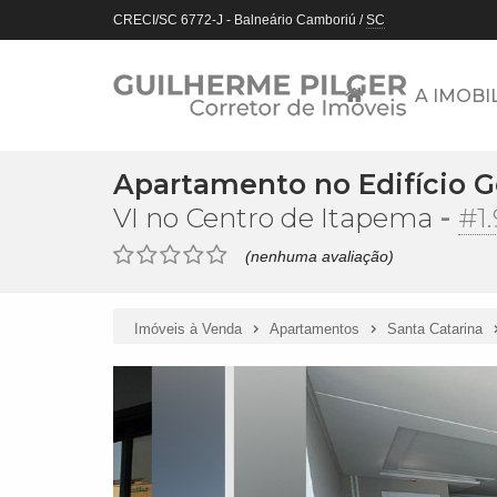
CRECI/SC 6772-J
- Balneário Camboriú /
SC
A IMOBI
Apartamento no Edifício G
-
#1
VI no Centro de Itapema
(nenhuma avaliação)
Imóveis à Venda
Apartamentos
Santa Catarina