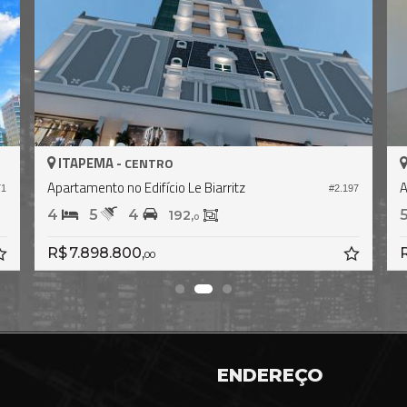
APEMA -
ITAPEMA -
CENTRO
tamento no Edifício Le Biarritz
Apartamento n
#2.197
5
4
5
6
192,
0
7.898.800,
R$ 10.500.
00
ENDEREÇO