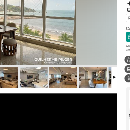
Co
Os
al