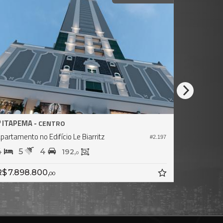
ITAPEMA -
CENTRO
partamento no Edifício Le Biarritz
#2.144
4
5
4
210,
162,
6
0
$ 7.200.000,
00