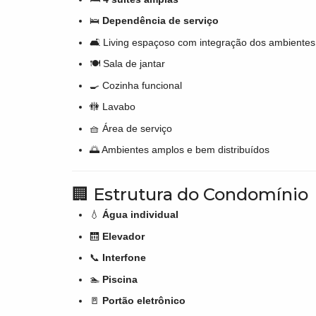
🛌
Dependência de serviço
🛋️ Living espaçoso com integração dos ambientes
🍽️ Sala de jantar
🍳 Cozinha funcional
🚻 Lavabo
🧺 Área de serviço
🌅 Ambientes amplos e bem distribuídos
🏢 Estrutura do Condomínio
💧
Água individual
🛗
Elevador
📞
Interfone
🏊
Piscina
🚪
Portão eletrônico