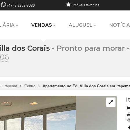
imóveis favoritos
(47) 9.9252-8080
LIÁRIA
VENDAS
ALUGUEL
NOTÍCIA
lla dos Corais
- Pronto para morar
406
Itapema
Centro
Apartamento no Ed. Villa dos Corais em Itapem
I