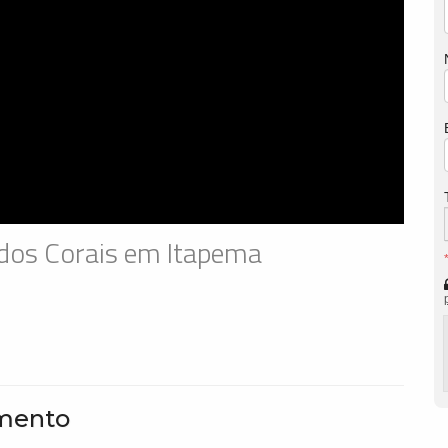
 dos Corais em Itapema
amento