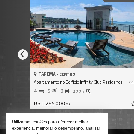
ITAPEMA -
CANTO DA PRAIA
Apartamento no Edifício Celine
#2.197
#2.6
4
5
3
300,
0
R$ 9.700.000,
00
Utilizamos
cookies
para oferecer melhor
experiência, melhorar o desempenho, analisar