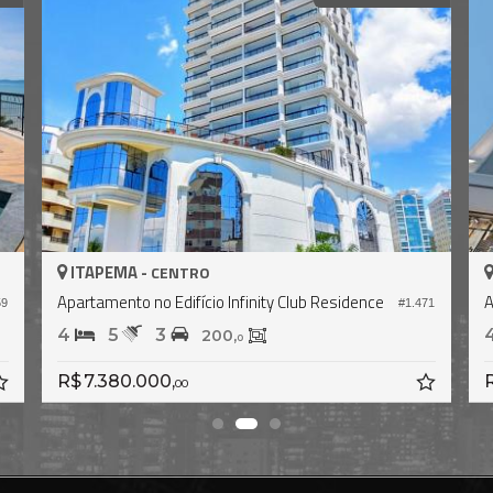
ITAPEMA -
CENTRO
Apartamento no Edifício La Rocca
A
63
#2.267
4
5
3
479,
361,
9
0
R$ 6.200.000,
R
00