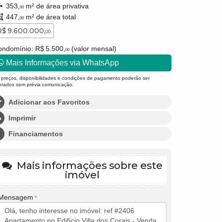
353,
m² de área privativa
00
447,
m² de área total
00
R$ 9.600.000,
00
ndomínio: R$ 5.500,
(valor mensal)
00
Mais Informações via WhatsApp
 preços, disponibilidades e condições de pagamento poderão ser
terados sem prévia comunicação.
Adicionar aos Favoritos
Imprimir
Financiamentos
Mais informações sobre este
imóvel
Mensagem