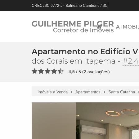
CRECI/SC 6772-J
- Balneário Camboriú /
SC
A IMOBI
Apartamento no Edifício Vi
-
#2.
dos Corais em Itapema
4,5
/
5
(
2
avaliações)
Imóveis à Venda
Apartamentos
Santa Catarina