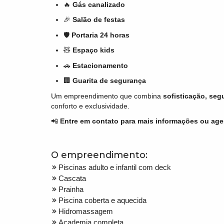
🔥
Gás canalizado
🎉
Salão de festas
🛡️
Portaria 24 horas
🧸
Espaço kids
🚗
Estacionamento
🏢
Guarita de segurança
Um empreendimento que combina
sofisticação, seg
conforto e exclusividade.
📲
Entre em contato para mais informações ou agen
O empreendimento:
Piscinas adulto e infantil com deck
Cascata
Prainha
Piscina coberta e aquecida
Hidromassagem
Academia completa