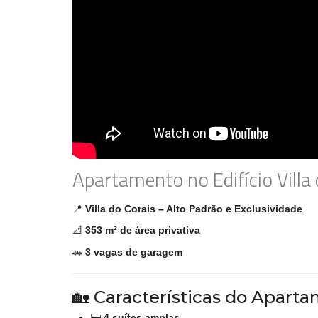
Apartamento no Edifício Villa
📍
Villa do Corais – Alto Padrão e Exclusividade
📐
353 m² de área privativa
🚗
3 vagas de garagem
🏡 Características do Apart
🛏️
4 suítes amplas