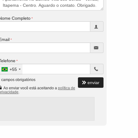
Nome Completo
Email
Telefone
+55
*
campos obrigatórios
enviar
Ao enviar você está aceitando a
política de
privacidade
.