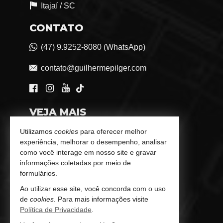
Itajaí /
SC
CONTATO
(47) 9.9252-8080 (WhatsApp)
contato@guilhermepilger.com
VEJA MAIS
Consultoria Imobiliária Personalizada
Utilizamos
cookies
para oferecer melhor
experiência, melhorar o desempenho, analisar
trabalhe conosco
como você interage em nosso site e gravar
informações coletadas por meio de
Indicadores Financeiros
formulários.
Ao utilizar esse site, você concorda com o uso
Imóveis Favoritos
de
cookies
. Para mais informações visite
Política de Privacidade
.
Mapa de Imóveis