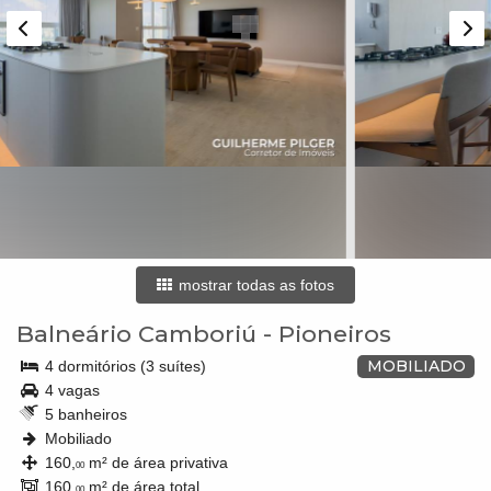
mostrar todas as fotos
Balneário Camboriú
-
Pioneiros
MOBILIADO
4 dormitórios (3 suítes)
4 vagas
5 banheiros
Mobiliado
160,
m² de área privativa
00
160,
m² de área total
00