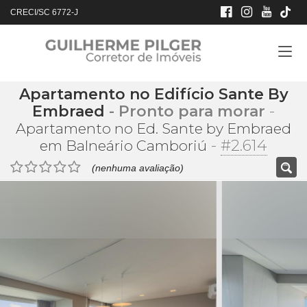
CRECI/SC 6772-J
Apartamento no Edifício Sante By
Embraed
- Pronto para morar
-
Apartamento no Ed. Sante by Embraed
-
#2.614
em Balneário Camboriú
(nenhuma avaliação)