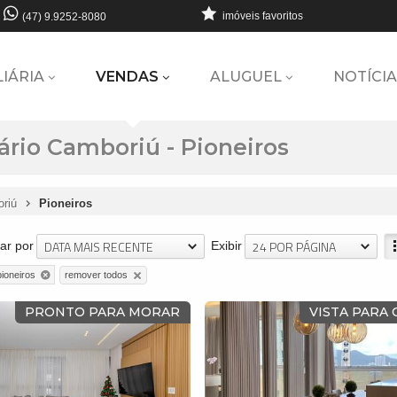
imóveis favoritos
(47) 9.9252-8080
LIÁRIA
VENDAS
ALUGUEL
NOTÍCIA
rio Camboriú - Pioneiros
oriú
Pioneiros
DATA MAIS RECENTE
24 POR PÁGINA
ar por
Exibir
remover todos
pioneiros
PRONTO PARA MORAR
VISTA PARA