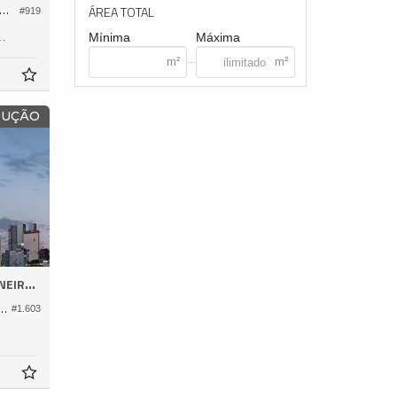
amento no Edifício Barra Garden Residencial
ÁREA TOTAL
#919
134,
Mínima
Máxima
0
RUÇÃO
EIROS
 no Edifício Hauss Residenz
#1.603