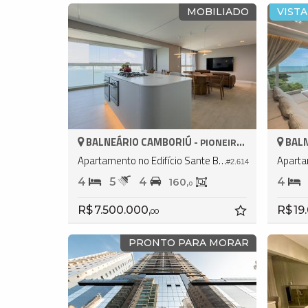
MOBILIADO
VISTA
BALNEÁRIO CAMBORIÚ -
BALN
PIONEIROS
Apartamento no Edifício Sante By Embraed
#2.614
4
5
4
4
160,
0
R$ 7.500.000,
R$ 19
00
PRONTO PARA MORAR