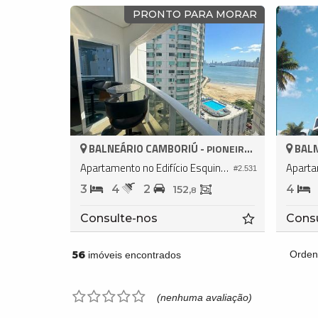
PRONTO PARA MORAR
BALNEÁRIO CAMBORIÚ -
BALN
PIONEIROS
Apartamento no Edifício Esquina Bella
#2.531
3
4
2
4
152,
8
Consulte-nos
Cons
56
Orden
imóveis encontrados
(nenhuma avaliação)