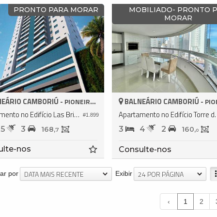
PRONTO PARA MORAR
MOBILIADO- PRONTO 
MORAR
EÁRIO CAMBORIÚ -
BALNEÁRIO CAMBORIÚ -
PIONEIROS
PION
Apartamento no Edifício Las Brisas
Apartamento no Edi
#1.899
5
3
3
4
2
168,
160,
7
0
ulte-nos
Consulte-nos
DATA MAIS RECENTE
24 POR PÁGINA
ar por
Exibir
‹
1
2