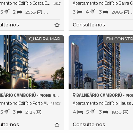
Apartamento no Edifício Costa Esmeralda Residence
Apart
#917
5
2
3
4
3
253,
136,
288,
0
0
0
ulte-nos
Consulte-nos
QUADRA MAR
EM CONST
EÁRIO CAMBORIÚ -
BALNEÁRIO CAMBORIÚ -
PIONEIROS
PION
Apartamento no Edifício Porto Alicante
Apartamento
#1.527
5
3
4
5
3
212,
183,
0
0
ulte-nos
Consulte-nos