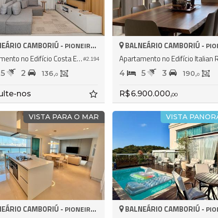
EÁRIO CAMBORIÚ -
BALNEÁRIO CAMBORIÚ -
PIONEIROS
PION
Apartamento no Edifício Costa Esmeralda Residence
#2.194
5
2
4
5
3
136,
190,
0
0
ulte-nos
R$ 6.900.000,
00
VISTA PARA O MAR
VISTA PANOR
EÁRIO CAMBORIÚ -
BALNEÁRIO CAMBORIÚ -
PIONEIROS
PION