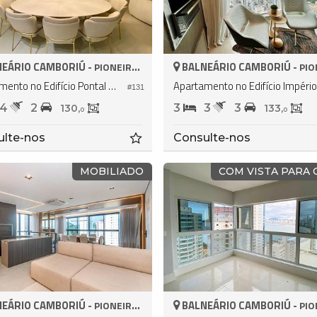
EÁRIO CAMBORIÚ -
BALNEÁRIO CAMBORIÚ -
PIONEIROS
PION
Apartamento no Edifício Pontal Di Vitta
A
#131
4
2
3
3
3
130,
133,
0
0
ulte-nos
Consulte-nos
MOBILIADO
COM VISTA PARA 
EÁRIO CAMBORIÚ -
BALNEÁRIO CAMBORIÚ -
PIONEIROS
PION