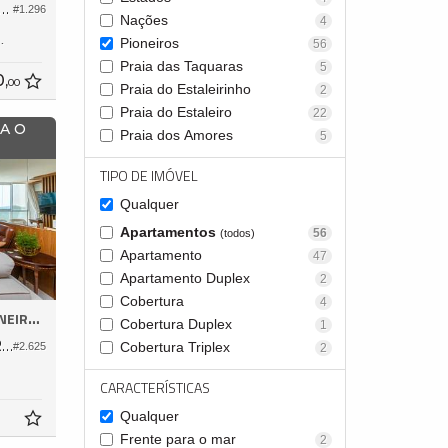
a Triplex no Edifício Ocean Tower
#1.296
Nações
4
322,
3
Pioneiros
56
Praia das Taquaras
5
0,
00
Praia do Estaleirinho
2
Praia do Estaleiro
22
A O
Praia dos Amores
5
TIPO DE IMÓVEL
Qualquer
Apartamentos
56
(todos)
Apartamento
47
Apartamento Duplex
2
Cobertura
4
EIROS
Cobertura Duplex
1
Apartamento no Edifício Italian Residence
Cobertura Triplex
#2.625
2
CARACTERÍSTICAS
Qualquer
Frente para o mar
2