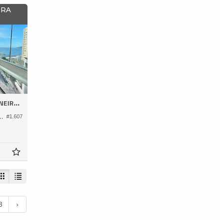
PRA
EIROS
fício Torre de Málaga
#1.607
3
›