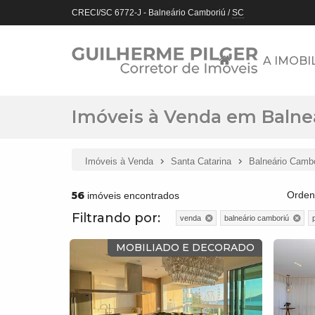
CRECI/SC 6772-J
- Balneário Camboriú /
SC
A IMOBI
Imóveis à Venda em Balneá
Imóveis à Venda
Santa Catarina
Balneário Camb
56
Orden
imóveis encontrados
Filtrando por:
venda
balneário camboriú
MOBILIADO E DECORADO