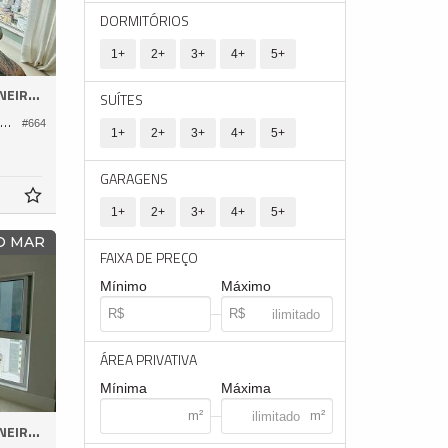
DORMITÓRIOS
1+
2+
3+
4+
5+
EIROS
SUÍTES
partamento no Edifício Império Das Ondas
#664
1+
2+
3+
4+
5+
GARAGENS
1+
2+
3+
4+
5+
O MAR
FAIXA DE PREÇO
Mínimo
Máximo
ÁREA PRIVATIVA
Mínima
Máxima
EIROS