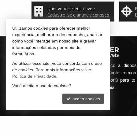
Quer vender seu imóvel?
Cadastre-se e anuncie conosco
Utilizamos
cookies
para oferecer melhor
experiência, melhorar o desempenho, analisar
como você interage em nosso site e gravar
informações coletadas por meio de
formulários.
Ao utilizar esse site, você concorda com o uso
Qualquer dúvida que surgir me coloco a dispos
de
cookies
. Para mais informações visite
atender de maneira ágil e eficiente. Conte comig
Política de Privacidade
.
minha imobiliária em Balneário Camboriú para te 
Você aceita o uso de
cookies
?
encontrar o seu imóvel ideal aqui na Praia.
aceito cookies