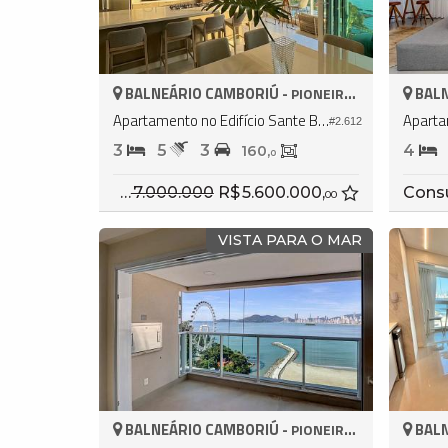
BALNEÁRIO CAMBORIÚ -
BALN
PIONEIROS
Apartamento no Edifício Sante By Embraed
#2.612
3
5
3
4
160,
0
R$ 7.000.000
R$ 5.600.000,
Cons
00
VISTA PARA O MAR
BALNEÁRIO CAMBORIÚ -
BALN
PIONEIROS