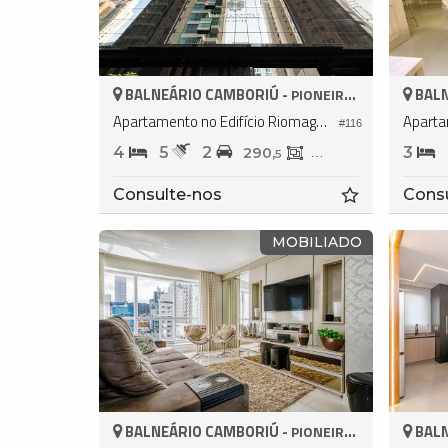
BALNEÁRIO CAMBORIÚ -
BALN
PIONEIROS
Apartamento no Edifício Riomaggiore Residenze
#116
4
5
2
3
290,
146,
5
1
Consulte-nos
Cons
MOBILIADO
BALNEÁRIO CAMBORIÚ -
BALN
PIONEIROS