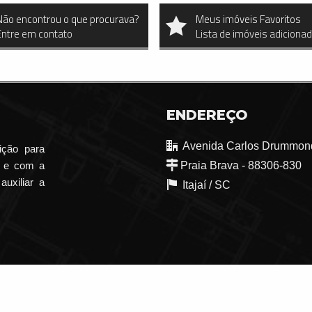
Não encontrou o que procurava?
Meus imóveis Favoritos
Entre em contato
Lista de imóveis adiciona
ENDEREÇO
Avenida Carlos Drummond
ição para
o e com a
Praia Brava - 88306-830
auxiliar a
Itajaí /
SC