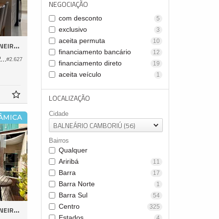
NEGOCIAÇÃO
com desconto
5
exclusivo
3
aceita permuta
10
EIROS
financiamento bancário
12
Apartamento no Edifício Italian Residence
#2.627
financiamento direto
19
aceita veículo
1
LOCALIZAÇÃO
Cidade
ÂMICA
BALNEÁRIO CAMBORIÚ (56)
Bairros
Qualquer
Ariribá
11
Barra
17
Barra Norte
1
Barra Sul
54
Centro
325
EIROS
Estados
4