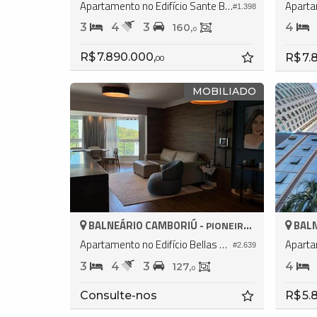
Apartamento no Edifício Sante Boutique Residence
#1.398
3
4
3
4
160,
0
R$ 7.890.000,
R$ 7.
00
MOBILIADO
BALNEÁRIO CAMBORIÚ -
BALN
PIONEIROS
Apartamento no Edifício Bellas Artes Residencial
#2.639
3
4
3
4
127,
0
Consulte-nos
R$ 5.