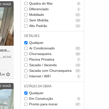
Quadra do Mar
6
 O MAR
Diferenciado
1
Mobiliado
22
Sem Mobília
16
Alto Padrão
13
DETALHES
Qualquer
Ar Condicionado
20
EIROS
Churrasqueira
38
partamento no Edifício Skyline Tower
#2.542
Piscina Privativa
7
Sacada / Varanda
19
Sacada com Churrasqueira
26
0,
00
Internet / WiFi
1
ESTÁGIO DA OBRA
 O MAR
Qualquer
Em Construção
9
Pronto para morar
47