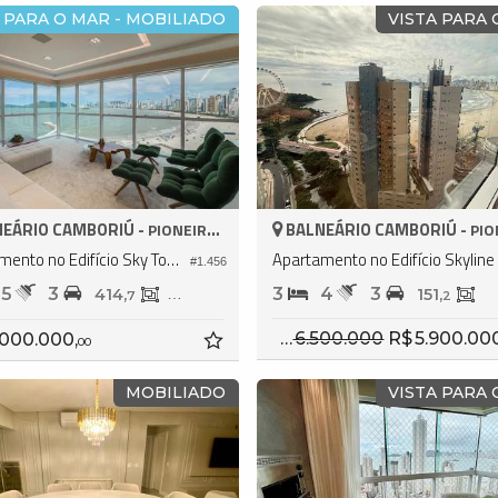
 PARA O MAR - MOBILIADO
VISTA PARA
EÁRIO CAMBORIÚ -
BALNEÁRIO CAMBORIÚ -
PIONEIROS
PION
Apartamento no Edifício Sky Tower
A
#1.456
5
3
3
4
3
414,
292,
151,
7
4
2
R$ 6.500.000
R$ 5.900.00
.000.000,
00
MOBILIADO
VISTA PARA