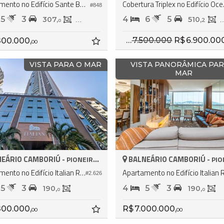
Apartamento no Edifício Sante Boutique Residence
Cobertur
#848
5
3
4
6
5
307,
160,
510,
2
0
0
R$ 7.500.000
R$ 6.900.00
800.000,
00
VISTA PARA O MAR
VISTA PANORÂMICA PAR
MAR
EÁRIO CAMBORIÚ -
BALNEÁRIO CAMBORIÚ -
PIONEIROS
PION
Apartamento no Edifício Italian Residence
#2.626
5
3
4
5
3
190,
190,
0
0
800.000,
R$ 7.000.000,
00
00