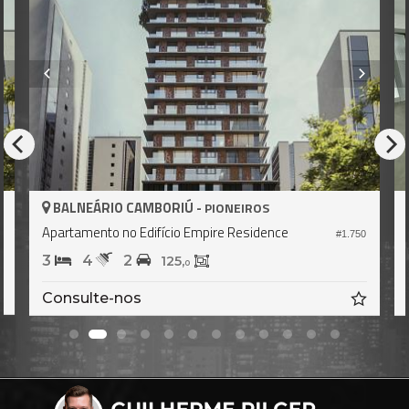
BALNEÁRIO CAMBORIÚ -
PIONEIROS
Apartamento no Edifício Empire Residence
9
#1.750
3
4
2
125,
0
Consulte-nos