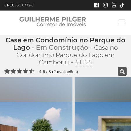
CRECI/SC 6772-J
Casa em Condomínio no Parque do
Lago
- Em Construção
-
Casa no
Condomínio Parque do Lago em
-
#1.125
Camboriú
4,5
/
5
(
2
avaliações)