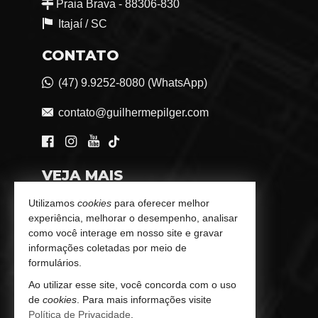
Praia Brava - 88306-830
Itajaí /
SC
CONTATO
(47) 9.9252-8080 (WhatsApp)
contato@guilhermepilger.com
VEJA MAIS
Consultoria Imobiliária Personalizada
Utilizamos
cookies
para oferecer melhor
experiência, melhorar o desempenho, analisar
trabalhe conosco
como você interage em nosso site e gravar
informações coletadas por meio de
Indicadores Financeiros
formulários.
Ao utilizar esse site, você concorda com o uso
Imóveis Favoritos
de
cookies
. Para mais informações visite
Política de Privacidade
.