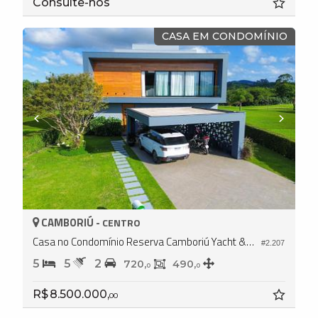
Consulte-nos
CASA EM CONDOMÍNIO
CAMBORIÚ -
CENTRO
Casa no Condomínio Reserva Camboriú Yacht & Golf
#2.207
5
5
2
720,
490,
0
0
R$ 8.500.000,
00