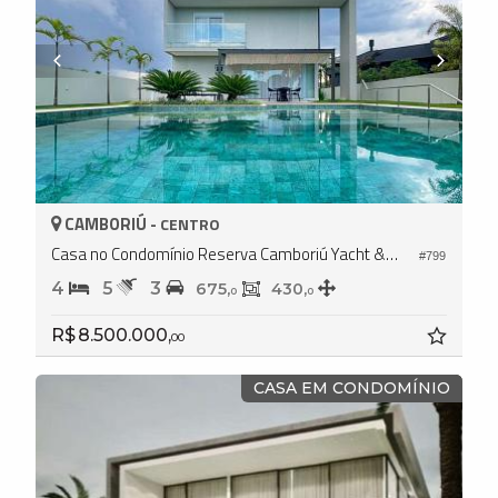
CAMBORIÚ -
CENTRO
Casa no Condomínio Reserva Camboriú Yacht & Golf
#799
4
5
3
675,
430,
0
0
R$ 8.500.000,
00
CASA EM CONDOMÍNIO