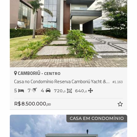
CAMBORIÚ -
CENTRO
Casa no Condomínio Reserva Camboriú Yacht & Golf
#1.163
5
7
4
720,
640,
0
0
R$ 8.500.000,
00
CASA EM CONDOMÍNIO