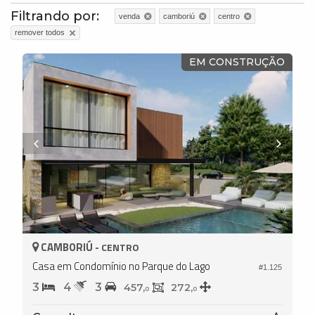
Filtrando por:
venda
camboriú
centro
remover todos
EM CONSTRUÇÃO
CAMBORIÚ -
CENTRO
Casa em Condomínio no Parque do Lago
#1.125
3
4
3
457,
272,
0
0