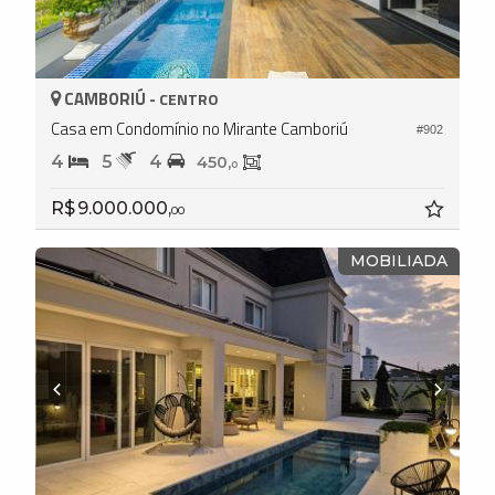
CAMBORIÚ -
CENTRO
Casa em Condomínio no Mirante Camboriú
#902
4
5
4
450,
0
R$ 9.000.000,
00
MOBILIADA