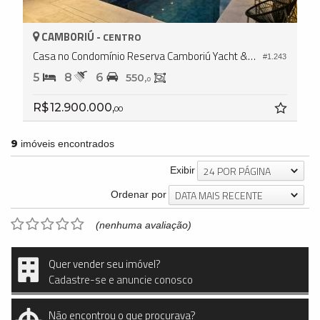
CAMBORIÚ -
CENTRO
Casa no Condomínio Reserva Camboriú Yacht & Golf
#1.243
5
8
6
550,
0
R$ 12.900.000,
00
9
imóveis encontrados
24 POR PÁGINA
Exibir
DATA MAIS RECENTE
Ordenar por
(nenhuma avaliação)
Quer vender seu imóvel?
Cadastre-se e anuncie conosco
Não encontrou o que procurava?