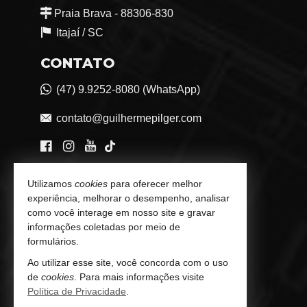
Praia Brava - 88306-830
Itajaí /
SC
CONTATO
(47) 9.9252-8080 (WhatsApp)
contato@guilhermepilger.com
VEJA MAIS
Utilizamos
cookies
para oferecer melhor
experiência, melhorar o desempenho, analisar
Consultoria Imobiliária Personalizada
como você interage em nosso site e gravar
informações coletadas por meio de
trabalhe conosco
formulários.
Ao utilizar esse site, você concorda com o uso
Indicadores Financeiros
de
cookies
. Para mais informações visite
Política de Privacidade
.
Imóveis Favoritos