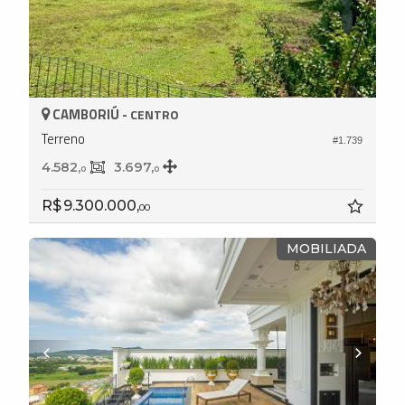
CAMBORIÚ -
CENTRO
Terreno
#1.739
4.582,
3.697,
0
0
R$ 9.300.000,
00
MOBILIADA