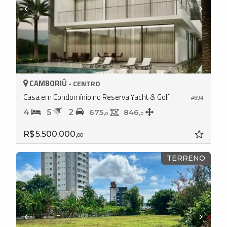
CAMBORIÚ -
CENTRO
Casa em Condomínio no Reserva Yacht & Golf
#694
4
5
2
675,
846,
0
0
R$ 5.500.000,
00
TERRENO