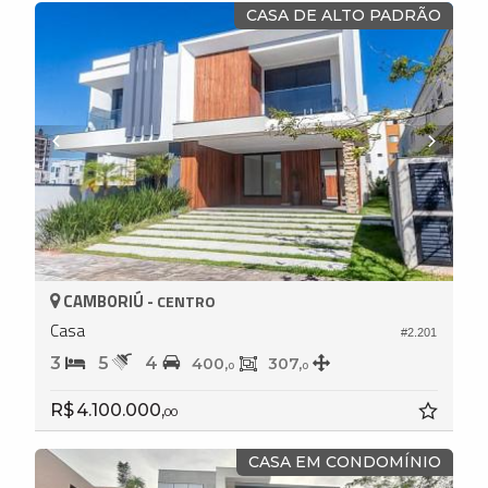
CASA DE ALTO PADRÃO
CAMBORIÚ -
CENTRO
Casa
#2.201
3
5
4
400,
307,
0
0
R$ 4.100.000,
00
CASA EM CONDOMÍNIO