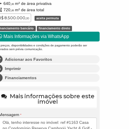
640,
m² de área privativa
00
720,
m² de área total
00
R$ 8.500.000,
aceita permuta
00
inanciamento bancário
financiamento direto
Mais Informações via WhatsApp
 preços, disponibilidades e condições de pagamento poderão ser
terados sem prévia comunicação.
Adicionar aos Favoritos
Imprimir
Financiamentos
Mais informações sobre este
imóvel
Mensagem