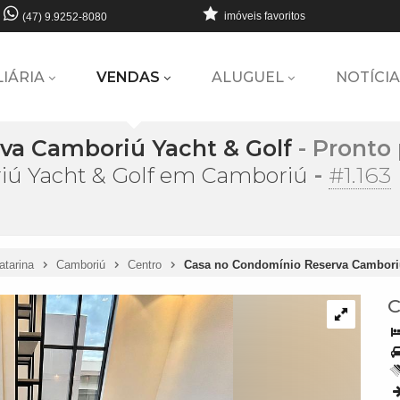
imóveis favoritos
(47) 9.9252-8080
LIÁRIA
VENDAS
ALUGUEL
NOTÍCIA
va Camboriú Yacht & Golf
- Pronto
-
#1.163
ú Yacht & Golf em Camboriú
atarina
Camboriú
Centro
Casa no Condomínio Reserva Cambori
C