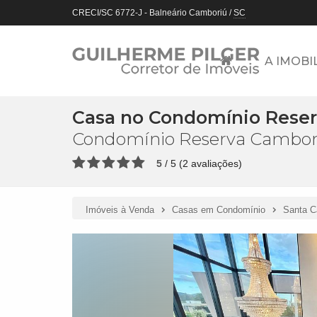
CRECI/SC 6772-J
- Balneário Camboriú /
SC
A IMOBI
Casa no Condomínio Reser
Condomínio Reserva Cambori
5
/
5
(
2
avaliações)
Imóveis à Venda
Casas em Condomínio
Santa C