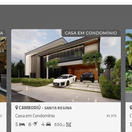
DA
CASA EM CONDOMÍNIO
CAMBORIÚ -
SANTA REGINA
Casa em Condomínio
C
91
#1.980
3
4
4
313,
238,
0
0