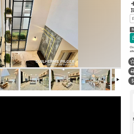
f
Os
al