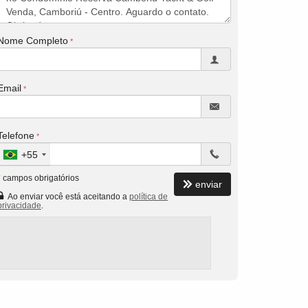
Nome Completo
Email
Telefone
+55
*
campos obrigatórios
enviar
Ao enviar você está aceitando a
política de
privacidade
.