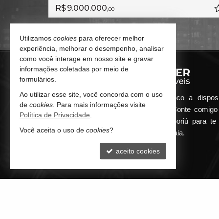
R$ 4.200.000,
00
Utilizamos
cookies
para oferecer melhor
experiência, melhorar o desempenho, analisar
como você interage em nosso site e gravar
informações coletadas por meio de
formulários.
Ao utilizar esse site, você concorda com o uso
Qualquer dúvida que surgir me coloco a dispos
de
cookies
. Para mais informações visite
atender de maneira ágil e eficiente. Conte comig
Política de Privacidade
.
minha imobiliária em Balneário Camboriú para te 
Você aceita o uso de
cookies
?
encontrar o seu imóvel ideal aqui na Praia.
aceito cookies