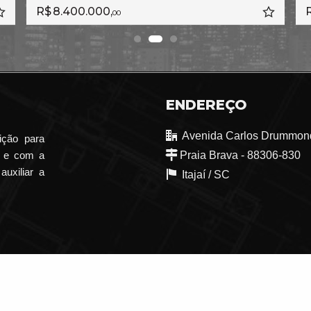
R$ 4.690.000,
00
ENDEREÇO
Avenida Carlos Drummond
ição para
o e com a
Praia Brava - 88306-830
auxiliar a
Itajaí /
SC