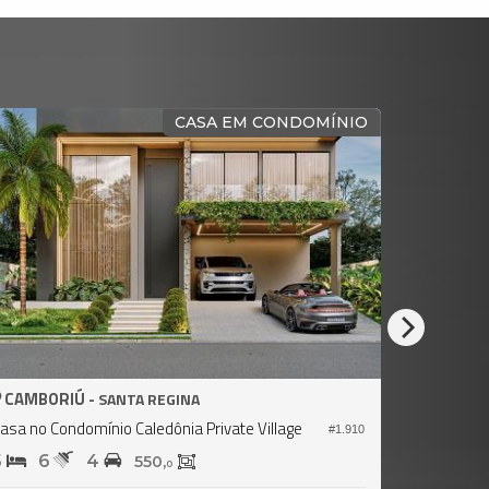
PRONTA PARA MORAR
CAMBORIÚ -
SANTA REGINA
asa no Condomínio Caledônia Private Village
#1.222
4
5
2
308,
0