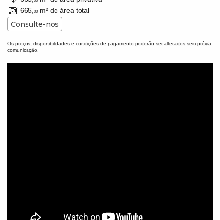
00
665,
m² de área total
00
Consulte-nos
Os preços, disponibilidades e condições de pagamento poderão ser alterados sem prévia
comunicação.