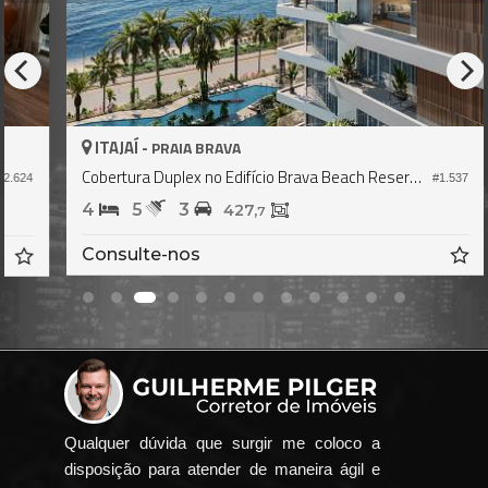
ITAJAÍ -
PRAIA BRAVA
Cobertura Duplex no Edifício Brava Beach Reserva Recife
#1.537
4
4
5
3
427,
7
Consulte-nos
Qualquer dúvida que surgir me coloco a
disposição para atender de maneira ágil e