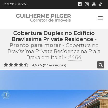
CRECI/SC 6772-J
Cobertura Duplex no Edifício
Bravíssima Private Residence
-
Pronto para morar
-
Cobertura no
Bravíssima Private Residence na Praia
-
#464
Brava em Itajaí
4,5
/
5
(
27
avaliações)