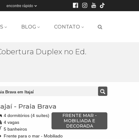
encontre rápido
S
BLOG
CONTATO
Cobertura Duplex no Ed.
ia Brava em Itajaí
tajaí
-
Praia Brava
FRENTE MAR -
4 dormitórios (4 suítes)
MOBILIADA E
4 vagas
DECORADA
5 banheiros
Frente para o mar - Mobiliado