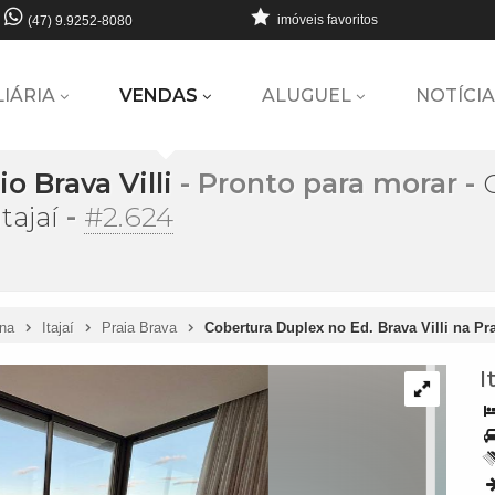
imóveis favoritos
(47) 9.9252-8080
LIÁRIA
VENDAS
ALUGUEL
NOTÍCIA
o Brava Villi
- Pronto para morar
-
-
#2.624
tajaí
ina
Itajaí
Praia Brava
Cobertura Duplex no Ed. Brava Villi na Pra
I