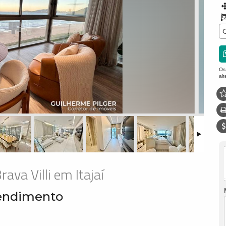
Os
al
ava Villi em Itajaí
eendimento