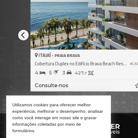
ITAJAÍ -
PRAIA BRAVA
Horizon
#2.329
4
5
4
360,
0
0.000,
R$ 17.900.000,
00
00
Utilizamos
cookies
para oferecer melhor
experiência, melhorar o desempenho, analisar
como você interage em nosso site e gravar
informações coletadas por meio de
formulários.