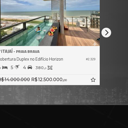
ITAJAÍ -
PRAIA BRAVA
Cobertura Duplex no Edifício Hobus Concept
#1.600
#2.081
4
5
3
265,
2
R$ 12.000.000,
00