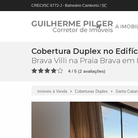
CRECI/SC 6772-J
- Balneário Camboriú /
SC
A IMOBI
Cobertura Duplex no Edifíci
Brava Villi na Praia Brava em I
4
/
5
(
2
avaliações)
Imóveis à Venda
Coberturas Duplex
Santa Catar