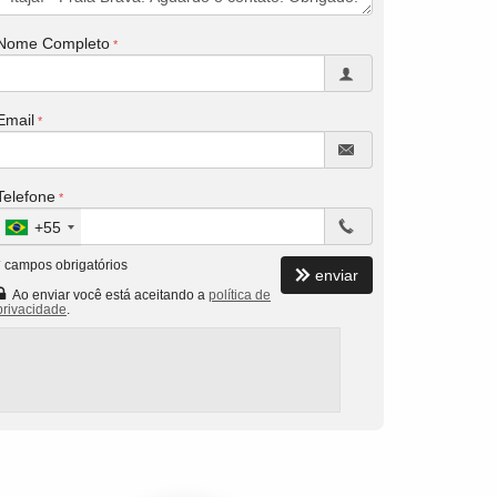
Nome Completo
Email
Telefone
+55
*
campos obrigatórios
enviar
Ao enviar você está aceitando a
política de
privacidade
.