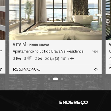
ITAJAÍ -
PRAIA BRAVA
Cobertura Duplex no Edifício Brava Home Resort
Cobertura Duplex no Edifício In Exclusive
#2.363
4
5
4
340,
0
R$ 15.500.000
R$ 12.500.000,
00
ENDEREÇO