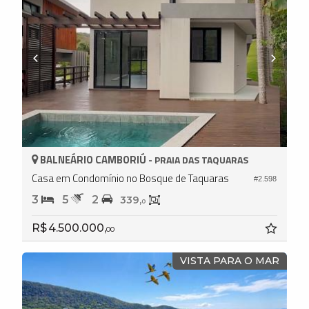
BALNEÁRIO CAMBORIÚ -
PRAIA DAS TAQUARAS
Casa em Condomínio no Bosque de Taquaras
#2.598
3
5
2
339,
0
R$ 4.500.000,
00
VISTA PARA O MAR