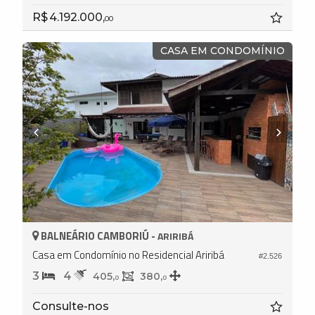
R$ 4.192.000,
00
CASA EM CONDOMÍNIO
BALNEÁRIO CAMBORIÚ -
ARIRIBÁ
Casa em Condomínio no Residencial Ariribá
#2.526
3
4
405,
380,
0
0
Consulte-nos