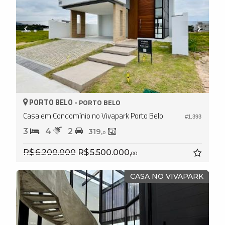
PORTO BELO -
PORTO BELO
Casa em Condomínio no Vivapark Porto Belo
#1.393
3
4
2
319,
0
R$ 6.200.000
R$ 5.500.000,
00
CASA NO VIVAPARK