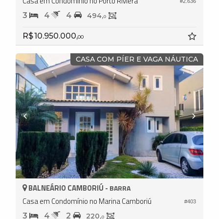
Casa em Condomínio no Porto Riviera
#2.636
3
4
4
494,
0
R$ 10.950.000,
00
CASA COM PÍER E VAGA NÁUTICA
BALNEÁRIO CAMBORIÚ -
BARRA
Casa em Condomínio no Marina Camboriú
#403
3
4
2
220,
0