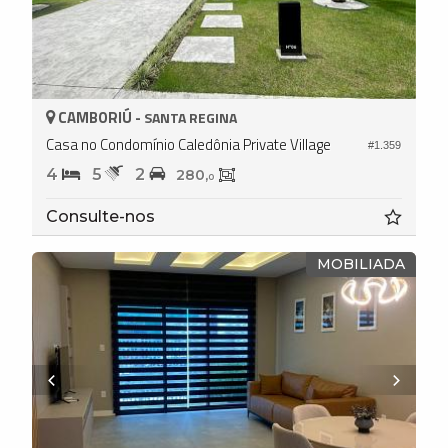
CAMBORIÚ -
SANTA REGINA
Casa no Condomínio Caledônia Private Village
#1.359
4
5
2
280,
0
Consulte-nos
MOBILIADA