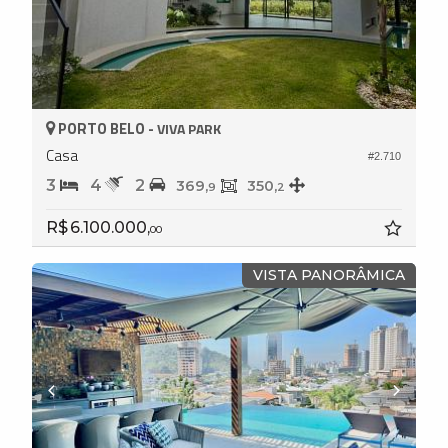
PORTO BELO -
VIVA PARK
Casa
#2.710
3
4
2
369,
350,
9
2
R$ 6.100.000,
00
VISTA PANORÂMICA