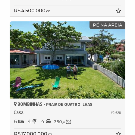
R$ 4.500.000,
00
PÉ NA AREIA
BOMBINHAS -
PRAIA DE QUATRO ILHAS
Casa
#2.628
6
4
4
350,
0
R$ 17.000.000,
00