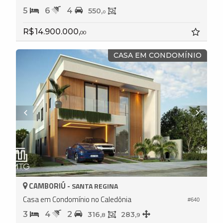
5
6
4
550,
0
R$ 14.900.000,
00
CASA EM CONDOMÍNIO
CAMBORIÚ -
SANTA REGINA
Casa em Condomínio no Caledônia
#640
3
4
2
316,
283,
8
9