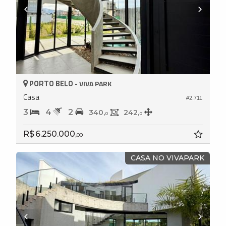
PORTO BELO -
VIVA PARK
Casa
#2.711
3
4
2
340,
242,
0
0
R$ 6.250.000,
00
CASA NO VIVAPARK