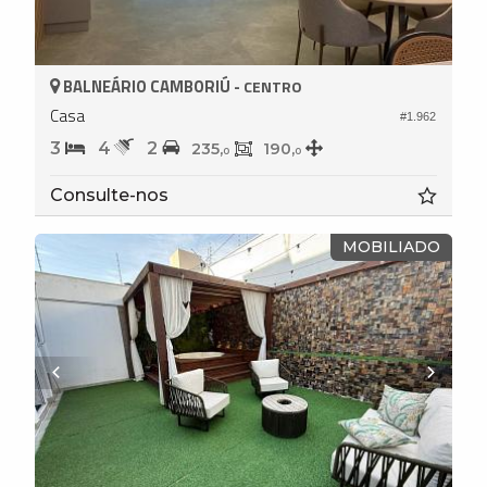
BALNEÁRIO CAMBORIÚ -
CENTRO
Casa
#1.962
3
4
2
235,
190,
0
0
Consulte-nos
MOBILIADO