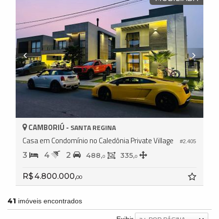
CAMBORIÚ -
SANTA REGINA
Casa em Condomínio no Caledônia Private Village
#2.405
3
4
2
488,
335,
0
0
R$ 4.800.000,
00
41
imóveis encontrados