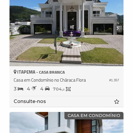
ITAPEMA -
CASA BRANCA
Casa em Condomínio no Cháraca Flora
#1.357
3
4
4
704,
0
Consulte-nos
CASA EM CONDOMÍNIO