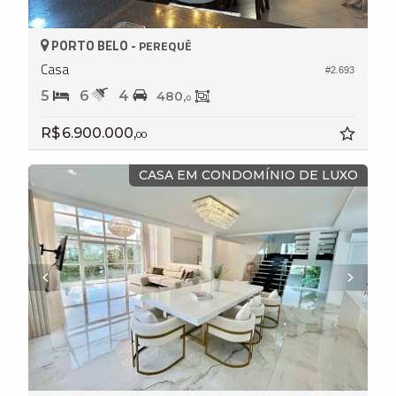
PORTO BELO -
PEREQUÊ
Casa
#2.693
5
6
4
480,
0
R$ 6.900.000,
00
CASA EM CONDOMÍNIO DE LUXO