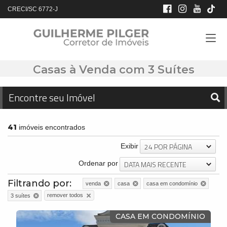
CRECI/SC 6772-J
Casas à Venda com 3 Suítes
Encontre seu Imóvel
41
imóveis encontrados
24 POR PÁGINA
Exibir
DATA MAIS RECENTE
Ordenar por
Filtrando por:
venda
casa
casa em condomínio
remover todos
3 suítes
CASA EM CONDOMÍNIO