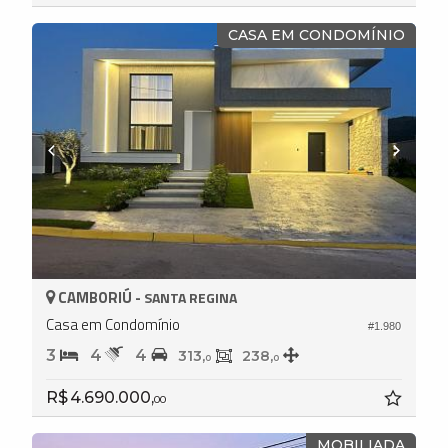
CASA EM CONDOMÍNIO
CAMBORIÚ -
SANTA REGINA
Casa em Condomínio
#1.980
3
4
4
313,
238,
0
0
R$ 4.690.000,
00
MOBILIADA