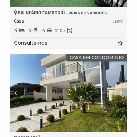
BALNEÁRIO CAMBORIÚ -
PRAIA DOS AMORES
Casa
#1.976
4
4
4
210,
0
Consulte-nos
CASA EM CONDOMÍNIO