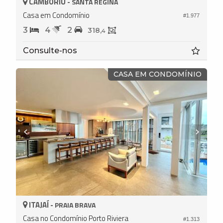
CAMBORIÚ -
SANTA REGINA
Casa em Condomínio
#1.977
3
4
2
318,
4
Consulte-nos
CASA EM CONDOMÍNIO
ITAJAÍ -
PRAIA BRAVA
Casa no Condomínio Porto Riviera
#1.313