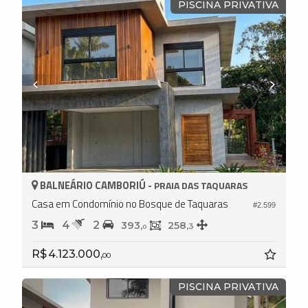
PISCINA PRIVATIVA
BALNEÁRIO CAMBORIÚ -
PRAIA DAS TAQUARAS
Casa em Condomínio no Bosque de Taquaras
#2.599
3
4
2
393,
258,
3
0
R$ 4.123.000,
00
PISCINA PRIVATIVA