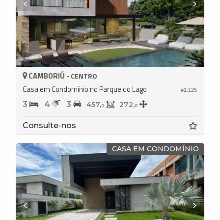
CAMBORIÚ -
CENTRO
Casa em Condomínio no Parque do Lago
#1.125
3
4
3
457,
272,
0
0
Consulte-nos
CASA EM CONDOMÍNIO