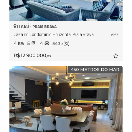
ITAJAÍ -
PRAIA BRAVA
Casa no Condomínio Horizontal Praia Brava
#967
4
5
4
543,
0
R$ 12.900.000,
00
450 METROS DO MAR