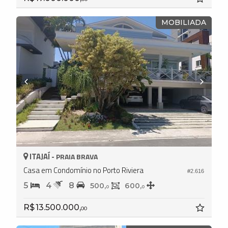
MOBILIADA
ITAJAÍ -
PRAIA BRAVA
Casa em Condomínio no Porto Riviera
#2.616
5
4
8
500,
600,
0
0
R$ 13.500.000,
00