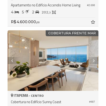
Apartamento no Edifício Accendis Home Living
#2.698
4
5
2
202,
3
R$ 4.600.000,
00
COBERTURA FRENTE MAR
ITAPEMA -
CENTRO
Cobertura no Edifício Sunny Coast
#487