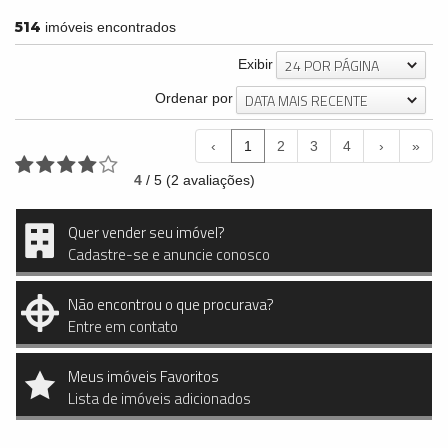
514
imóveis encontrados
24 POR PÁGINA
Exibir
DATA MAIS RECENTE
Ordenar por
‹
1
2
3
4
›
»
4
/
5
(
2
avaliações)
Quer vender seu imóvel?
Cadastre-se e anuncie conosco
Não encontrou o que procurava?
Entre em contato
Meus imóveis Favoritos
Lista de imóveis adicionados