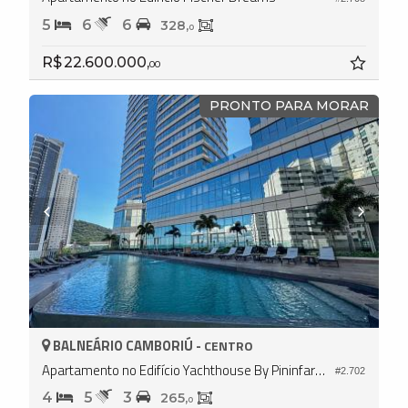
5
6
6
328,
0
R$ 22.600.000,
00
PRONTO PARA MORAR
BALNEÁRIO CAMBORIÚ -
CENTRO
Apartamento no Edifício Yachthouse By Pininfarina
#2.702
4
5
3
265,
0