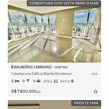
COBERTURA COM VISTA PARA O MAR
BALNEÁRIO CAMBORIÚ -
CENTRO
Cobertura no Edifício Biarritz Residence
#525
6
8
9
470,
347,
5
8
R$ 7.800.000,
00
FRENTE MAR