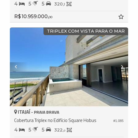
4
5
5
320,
1
R$ 10.959.000,
00
TRIPLEX COM VISTA PARA O MAR
ITAJAÍ -
PRAIA BRAVA
Cobertura Triplex no Edifício Square Hobus
#1.085
4
5
5
322,
0