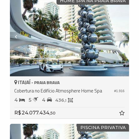
HOME SPA NA PRAIA BRAVA
ITAJAÍ -
PRAIA BRAVA
Cobertura no Edifício Atmosphere Home Spa
#1.916
4
5
4
436,
1
R$ 24.077.434,
50
PISCINA PRIVATIVA