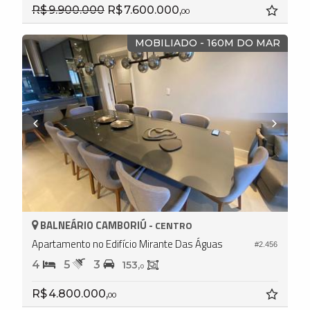
R$ 9.900.000
R$ 7.600.000,
00
MOBILIADO - 160M DO MAR
BALNEÁRIO CAMBORIÚ -
CENTRO
Apartamento no Edifício Mirante Das Águas
#2.456
4
5
3
153,
0
R$ 4.800.000,
00