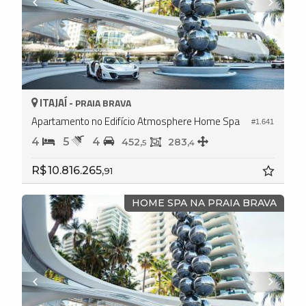
ITAJAÍ -
PRAIA BRAVA
Apartamento no Edifício Atmosphere Home Spa
#1.641
4
5
4
452,
283,
5
4
R$ 10.816.265,
91
HOME SPA NA PRAIA BRAVA