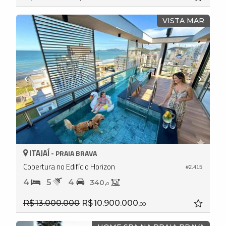
VISTA MAR
ITAJAÍ -
PRAIA BRAVA
Cobertura no Edifício Horizon
#2.415
4
5
4
340,
0
R$ 13.000.000
R$ 10.900.000,
00