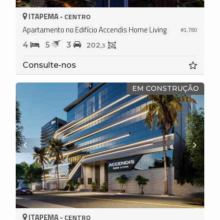
ITAPEMA -
CENTRO
Apartamento no Edifício Accendis Home Living
#1.780
4
5
3
202,
3
Consulte-nos
EM CONSTRUÇÃO
ITAPEMA -
CENTRO