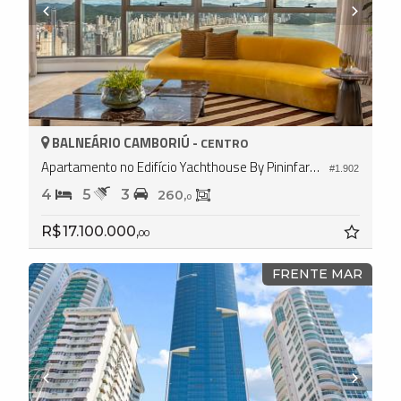
BALNEÁRIO CAMBORIÚ -
CENTRO
Apartamento no Edifício Yachthouse By Pininfarina
#1.902
4
5
3
260,
0
R$ 17.100.000,
00
FRENTE MAR