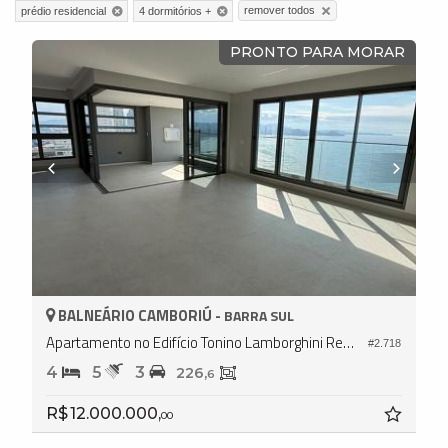
remover todos
prédio residencial
4 dormitórios +
PRONTO PARA MORAR
BALNEÁRIO CAMBORIÚ -
BARRA SUL
Apartamento no Edifício Tonino Lamborghini Residences
#2.718
4
5
3
226,
6
R$ 12.000.000,
00