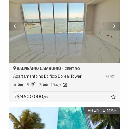
BALNEÁRIO CAMBORIÚ -
CENTRO
Apartamento no Edifício Boreal Tower
#2.524
4
5
3
184,
3
R$ 9.500.000,
00
FRENTE MAR