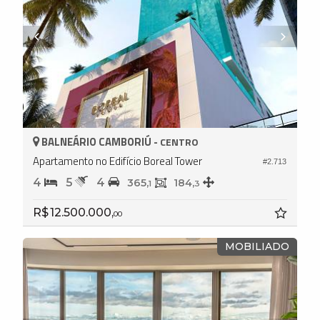
BALNEÁRIO CAMBORIÚ -
CENTRO
Apartamento no Edifício Boreal Tower
#2.713
4
5
4
365,
184,
1
3
R$ 12.500.000,
00
MOBILIADO