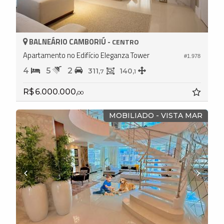
BALNEÁRIO CAMBORIÚ -
CENTRO
Apartamento no Edifício Eleganza Tower
#1.978
4
5
2
311,
140,
7
1
R$ 6.000.000,
00
MOBILIADO - VISTA MAR