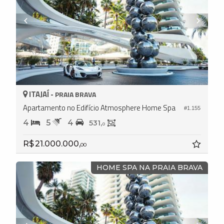
ITAJAÍ -
PRAIA BRAVA
Apartamento no Edifício Atmosphere Home Spa
#1.155
4
5
4
531,
0
R$ 21.000.000,
00
HOME SPA NA PRAIA BRAVA