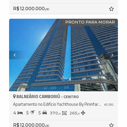
R$ 12.000.000,
00
PRONTO PARA MORAR
BALNEÁRIO CAMBORIÚ -
CENTRO
Apartamento no Edifício Yachthouse By Pininfarina
#2.091
4
5
5
370,
265,
0
0
R$ 12.000.000,
00