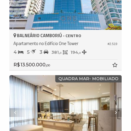
BALNEÁRIO CAMBORIÚ -
CENTRO
Apartamento no Edifício One Tower
#2.519
4
5
3
381,
194,
0
0
R$ 13.500.000,
00
QUADRA MAR- MOBILIADO