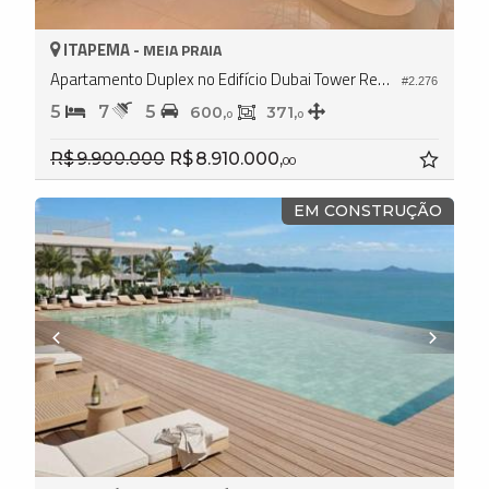
ITAPEMA -
MEIA PRAIA
Apartamento Duplex no Edifício Dubai Tower Residence
#2.276
5
7
5
600,
371,
0
0
R$ 9.900.000
R$ 8.910.000,
00
EM CONSTRUÇÃO