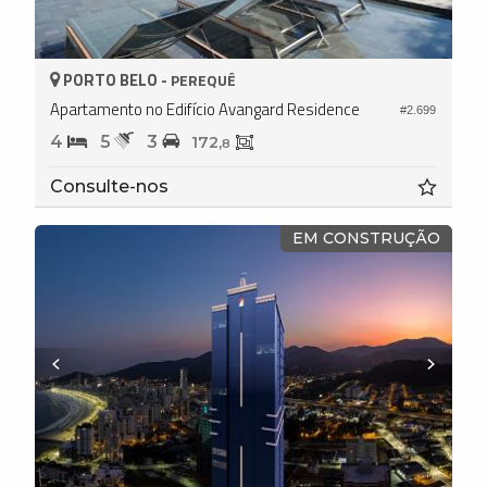
PORTO BELO -
PEREQUÊ
Apartamento no Edifício Avangard Residence
#2.699
4
5
3
172,
8
Consulte-nos
EM CONSTRUÇÃO