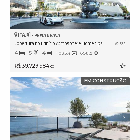
ITAJAÍ -
PRAIA BRAVA
Cobertura no Edifício Atmosphere Home Spa
#2.582
4
5
4
1.035,
658,
4
2
R$ 39.729.984,
00
EM CONSTRUÇÃO