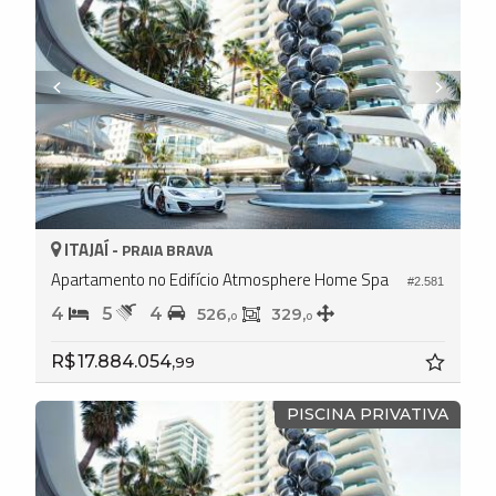
ITAJAÍ -
PRAIA BRAVA
Apartamento no Edifício Atmosphere Home Spa
#2.581
4
5
4
526,
329,
0
0
R$ 17.884.054,
99
PISCINA PRIVATIVA