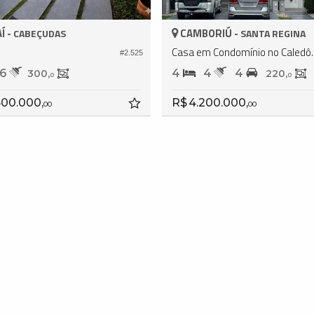
Í -
CAMBORIÚ -
CABEÇUDAS
SANTA REGINA
Casa em Condomínio
#2.525
6
4
4
4
300,
220,
0
0
500.000,
R$ 4.200.000,
00
00