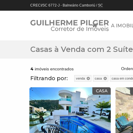
CRECI/SC 6772-J
- Balneário Camboriú /
SC
A IMOBI
Casas à Venda com 2 Suíte
4
Orden
imóveis encontrados
Filtrando por:
venda
casa
casa em cond
CASA