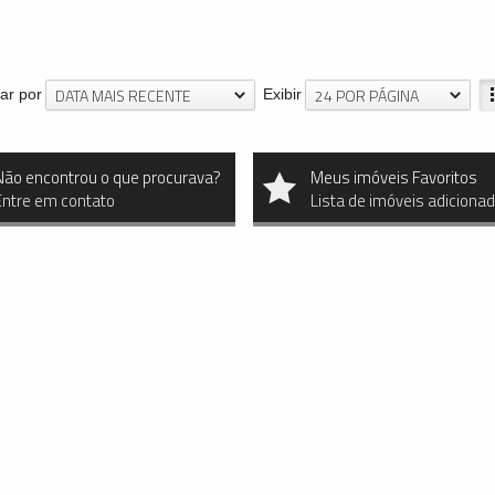
DATA MAIS RECENTE
24 POR PÁGINA
ar por
Exibir
Não encontrou o que procurava?
Meus imóveis Favoritos
Entre em contato
Lista de imóveis adiciona