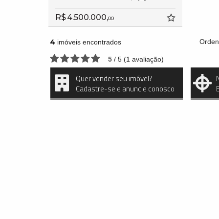
R$ 4.500.000,
00
4
Orden
imóveis encontrados
5
/
5
(
1
avaliação)
Quer vender seu imóvel?
Cadastre-se e anuncie conosco