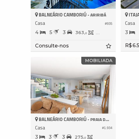
BALNEÁRIO CAMBORIÚ -
ITAJA
ARIRIBÁ
Casa
Casa
#935
4
5
3
3
363,
230,
0
0
R$ 6.
Consulte-nos
MOBILIADA
BALNEÁRIO CAMBORIÚ -
PRAIA DAS TAQUARAS
Casa
#1.934
3
3
3
275,
0