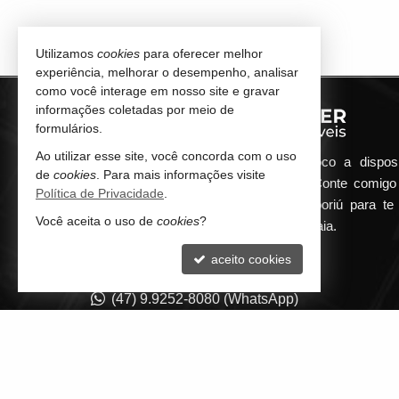
Utilizamos
cookies
para oferecer melhor
experiência, melhorar o desempenho, analisar
como você interage em nosso site e gravar
informações coletadas por meio de
formulários.
Ao utilizar esse site, você concorda com o uso
Qualquer dúvida que surgir me coloco a dispos
de
cookies
. Para mais informações visite
atender de maneira ágil e eficiente. Conte comig
Política de Privacidade
.
minha imobiliária em Balneário Camboriú para te 
Você aceita o uso de
cookies
?
encontrar o seu imóvel ideal aqui na Praia.
aceito cookies
CONTATO
(47) 9.9252-8080 (WhatsApp)
contato@guilhermepilger.com