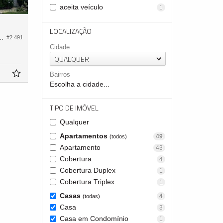
aceita veículo
1
LOCALIZAÇÃO
 no Caledônia Private Village
#2.491
Cidade
QUALQUER
Bairros
Escolha a cidade...
TIPO DE IMÓVEL
Qualquer
Apartamentos
49
(todos)
Apartamento
43
Cobertura
4
Cobertura Duplex
1
Cobertura Triplex
1
Casas
4
(todas)
Casa
3
Casa em Condomínio
1