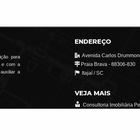
ENDEREÇO
Avenida Carlos Drummond
ição para
o e com a
Praia Brava - 88306-830
auxiliar a
Itajaí /
SC
VEJA MAIS
Consultoria Imobiliária P
trabalhe conosco
Indicadores Financeiros
Mapa de Imóveis