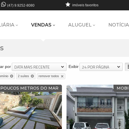
imóveis favoritos
(47) 9.9252-8080
LIÁRIA
VENDAS
ALUGUEL
NOTÍCIA
s
DATA MAIS RECENTE
24 POR PÁGINA
ar por
Exibir
remover todos
omínio
2 suítes
POUCOS METROS DO MAR
MOBI