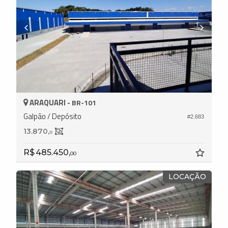
ARAQUARI -
BR-101
Galpão / Depósito
#2.683
13.870,
0
R$ 485.450,
00
LOCAÇÃO