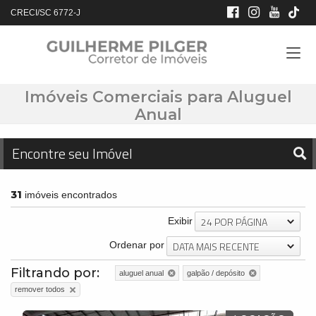
CRECI/SC 6772-J
Imóveis Comerciais para Aluguel
Anual
Encontre seu Imóvel
31
imóveis encontrados
24 POR PÁGINA
Exibir
DATA MAIS RECENTE
Ordenar por
Filtrando por:
aluguel anual
galpão / depósito
remover todos