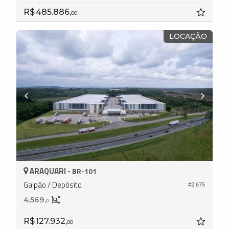
R$ 485.886,
00
LOCAÇÃO
ARAQUARI -
BR-101
Galpão / Depósito
#2.675
4.569,
0
R$ 127.932,
00