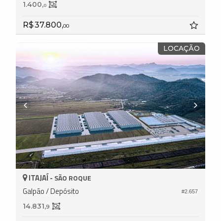
1.400,
0
R$ 37.800,
00
LOCAÇÃO
ITAJAÍ -
SÃO ROQUE
Galpão / Depósito
#2.657
14.831,
9