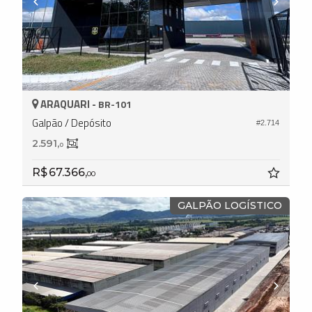
ARAQUARI -
BR-101
Galpão / Depósito
#2.714
2.591,
0
R$ 67.366,
00
GALPÃO LOGÍSTICO