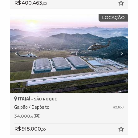
R$ 400.463,
00
LOCAÇÃO
ITAJAÍ -
SÃO ROQUE
Galpão / Depósito
#2.658
34.000,
0
R$ 918.000,
00