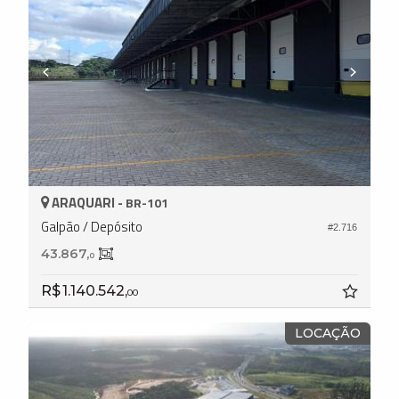
ARAQUARI -
BR-101
Galpão / Depósito
#2.716
43.867,
0
R$ 1.140.542,
00
LOCAÇÃO