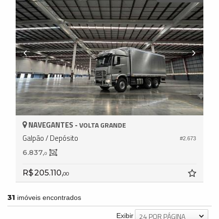
NAVEGANTES -
VOLTA GRANDE
Galpão / Depósito
#2.673
6.837,
0
R$ 205.110,
00
31
imóveis encontrados
24 POR PÁGINA
Exibir