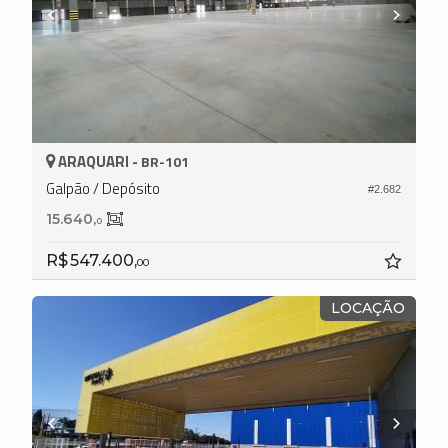
ARAQUARI -
BR-101
Galpão / Depósito
#2.682
15.640,
0
R$ 547.400,
00
LOCAÇÃO