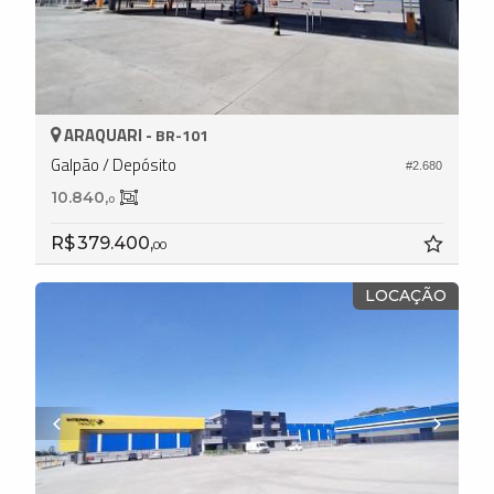
ARAQUARI -
BR-101
Galpão / Depósito
#2.680
10.840,
0
R$ 379.400,
00
LOCAÇÃO