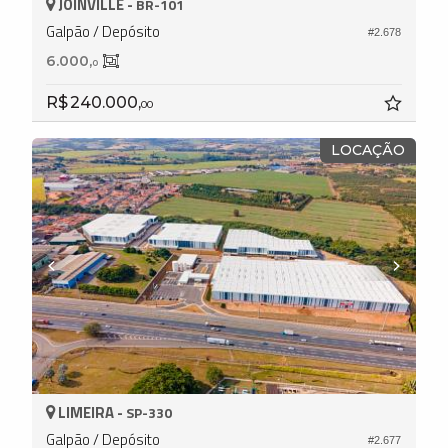
JOINVILLE -
BR-101
Galpão / Depósito
#2.678
6.000,
0
R$ 240.000,
00
LOCAÇÃO
LIMEIRA -
SP-330
Galpão / Depósito
#2.677