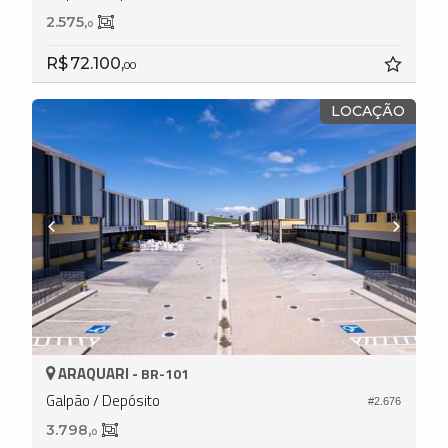
2.575,
0
R$ 72.100,
00
LOCAÇÃO
ARAQUARI -
BR-101
Galpão / Depósito
#2.676
3.798,
0