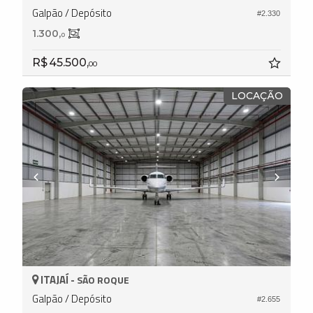
Galpão / Depósito
#2.330
1.300,
0
R$ 45.500,
00
LOCAÇÃO
ITAJAÍ -
SÃO ROQUE
Galpão / Depósito
#2.655