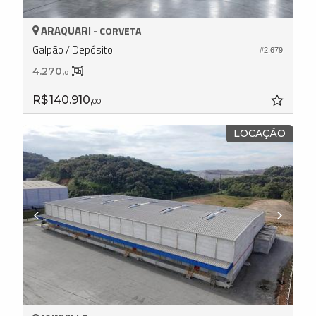
ARAQUARI -
CORVETA
Galpão / Depósito
#2.679
4.270,
0
R$ 140.910,
00
LOCAÇÃO