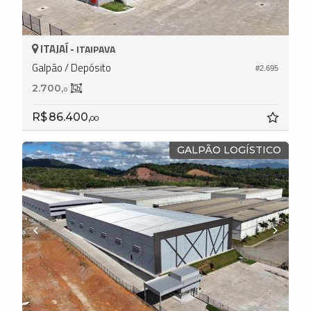
ITAJAÍ -
ITAIPAVA
Galpão / Depósito
#2.695
2.700,
0
R$ 86.400,
00
GALPÃO LOGÍSTICO