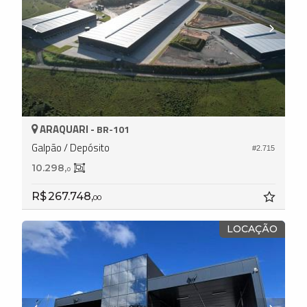
ARAQUARI -
BR-101
Galpão / Depósito
#2.715
10.298,
0
R$ 267.748,
00
LOCAÇÃO