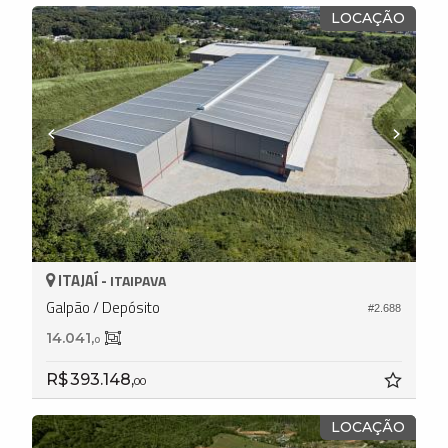
LOCAÇÃO
ITAJAÍ -
ITAIPAVA
Galpão / Depósito
#2.688
14.041,
0
R$ 393.148,
00
LOCAÇÃO