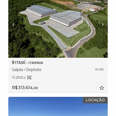
ITAJAÍ -
ITAIPAVA
Galpão / Depósito
#2.685
11.200,
5
R$ 313.614,
28
LOCAÇÃO