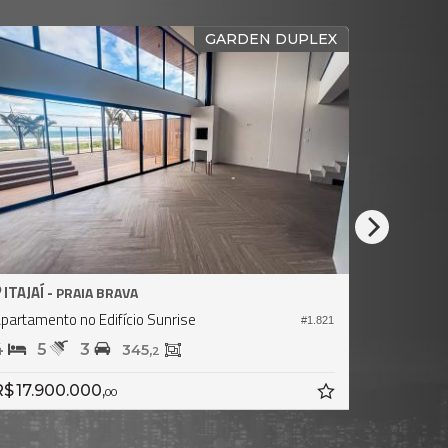
GARDEN DUPLEX
ITAJAÍ -
ITAJAÍ -
PRAIA BRAVA
partamento no Edifício Sunrise
Apartament
#1.821
4
5
3
4
5
345,
2
$ 17.900.000,
R$ 29.50
00