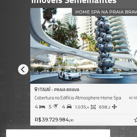
IA BRAVA
HOME SPA NA PRAIA BRA
ITAJAÍ -
PRAIA BRAVA
Apartamento no Edifício Atmosphere Home Spa
Cobertura no Edifício Atmosphere Home Spa
#1.915
#2.5
4
5
4
1.035,
658,
4
2
R$ 39.729.984,
00