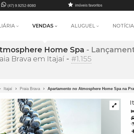
imóveis favoritos
(47) 9.9252-8080
LIÁRIA
VENDAS
ALUGUEL
NOTÍCIA
 Atmosphere Home Spa
- Lançamen
-
#1.155
a Brava em Itajaí
Itajaí
Praia Brava
Apartamento no Atmosphere Home Spa na Prai
I