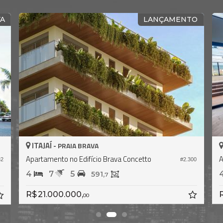
VA
LANÇAMENTO
ITAJAÍ -
PRAIA BRAVA
Apartamento no Edifício Brava Concetto
A
#2.300
82
4
7
5
591,
7
R$ 21.000.000,
R
00