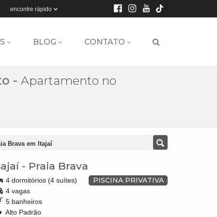
encontre rápido
S
BLOG
CONTATO
to
-
Apartamento no
a Brava em Itajaí
tajaí
-
Praia Brava
PISCINA PRIVATIVA
4 dormitórios (4 suítes)
4 vagas
5 banheiros
Alto Padrão