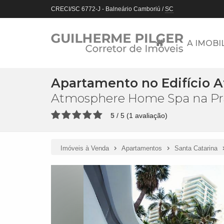
CRECI/SC 6772-J
- Balneário Camboriú /
SC
A IMOBI
Apartamento no Edifício
Atmosphere Home Spa na Prai
5
/
5
(
1
avaliação)
Imóveis à Venda
Apartamentos
Santa Catarina