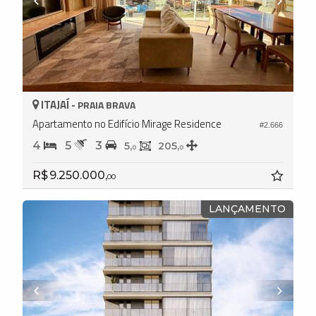
ITAJAÍ -
PRAIA BRAVA
Apartamento no Edifício Mirage Residence
#2.666
4
5
3
5,
205,
0
0
R$ 9.250.000,
00
LANÇAMENTO