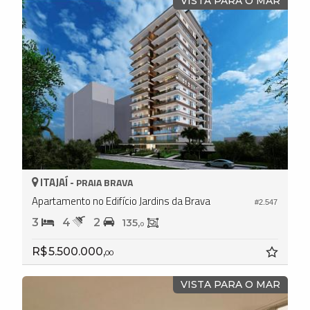
VISTA PARA O MAR
ITAJAÍ -
PRAIA BRAVA
Apartamento no Edifício Jardins da Brava
#2.547
3
4
2
135,
0
R$ 5.500.000,
00
VISTA PARA O MAR