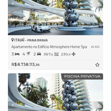
ITAJAÍ -
PRAIA BRAVA
Apartamento no Edifício Atmosphere Home Spa
#1.915
3
4
2
367,
230,
6
9
R$ 8.738.113,
36
PISCINA PRIVATIVA