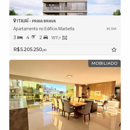
ITAJAÍ -
PRAIA BRAVA
Apartamento no Edifício Marbella
#1.544
3
4
2
157,
7
R$ 5.205.250,
00
MOBILIADO