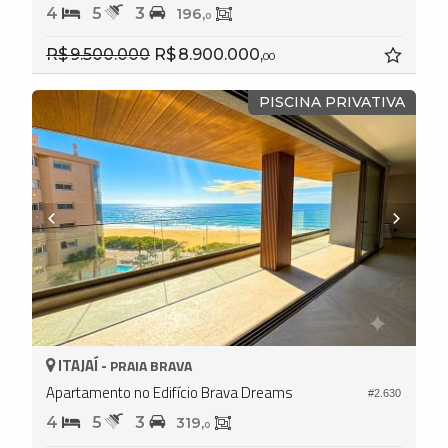
4
5
3
196,
0
R$ 9.500.000
R$ 8.900.000,
00
PISCINA PRIVATIVA
ITAJAÍ -
PRAIA BRAVA
Apartamento no Edifício Brava Dreams
#2.630
4
5
3
319,
0