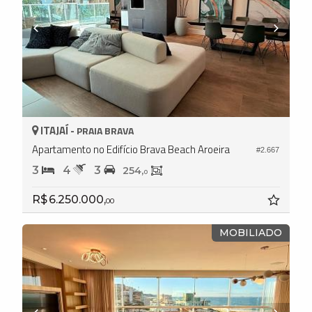
ITAJAÍ -
PRAIA BRAVA
Apartamento no Edifício Brava Beach Aroeira
#2.667
3
4
3
254,
0
R$ 6.250.000,
00
MOBILIADO