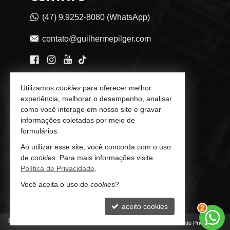
(47) 9.9252-8080 (WhatsApp)
contato@guilhermepilger.com
VEJA MAIS
Utilizamos
cookies
para oferecer melhor
experiência, melhorar o desempenho, analisar
Consultoria Imobiliária Personalizada
como você interage em nosso site e gravar
informações coletadas por meio de
trabalhe conosco
formulários.
Indicadores Financeiros
Ao utilizar esse site, você concorda com o uso
de
cookies
. Para mais informações visite
Imóveis Favoritos
Política de Privacidade
.
Você aceita o uso de
cookies
?
Mapa de Imóveis
aceito cookies
3
©
2026
CRECI/SC 6772-J
Política de Privacidade