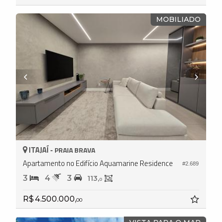
MOBILIADO
ITAJAÍ -
PRAIA BRAVA
Apartamento no Edifício Aquamarine Residence
#2.689
3
4
3
113,
0
R$ 4.500.000,
00