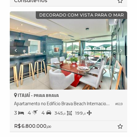
Consulte-nos
DECORADO COM VISTA PARA O MAR
ITAJAÍ -
PRAIA BRAVA
Apartamento no Edifício Brava Beach Internacional - Reserva Corais
#619
3
4
4
345,
199,
0
0
R$ 6.800.000,
00