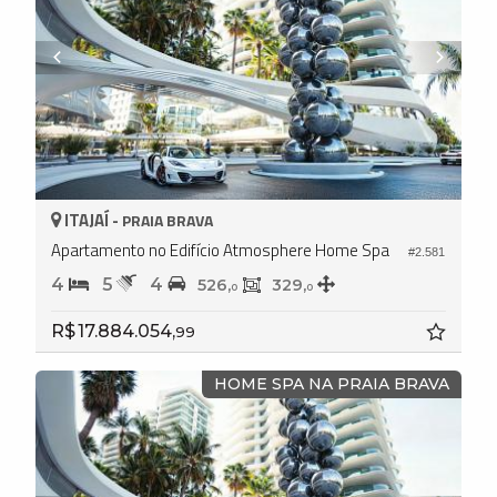
ITAJAÍ -
PRAIA BRAVA
Apartamento no Edifício Atmosphere Home Spa
#2.581
4
5
4
526,
329,
0
0
R$ 17.884.054,
99
HOME SPA NA PRAIA BRAVA