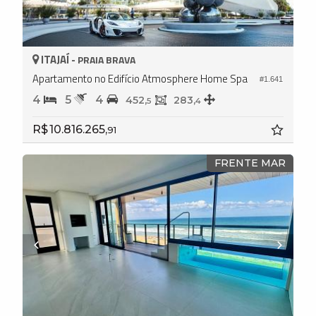
ITAJAÍ -
PRAIA BRAVA
Apartamento no Edifício Atmosphere Home Spa
#1.641
4
5
4
452,
283,
5
4
R$ 10.816.265,
91
FRENTE MAR