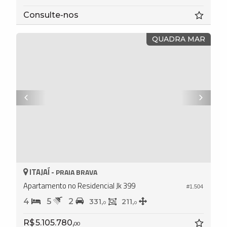
Consulte-nos
QUADRA MAR
ITAJAÍ -
PRAIA BRAVA
Apartamento no Residencial Jk 399
#1.504
4
5
2
331,
211,
0
0
R$ 5.105.780,
00