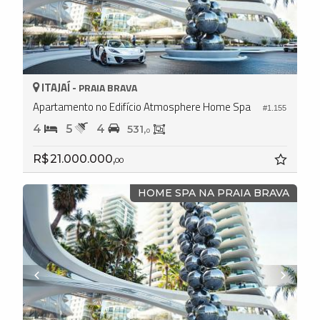
ITAJAÍ -
PRAIA BRAVA
Apartamento no Edifício Atmosphere Home Spa
#1.155
4
5
4
531,
0
R$ 21.000.000,
00
HOME SPA NA PRAIA BRAVA