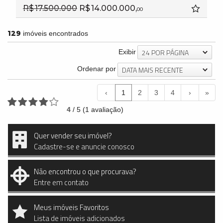
R$ 17.500.000
R$ 14.000.000,
00
129
imóveis encontrados
24 POR PÁGINA
Exibir
DATA MAIS RECENTE
Ordenar por
‹
1
2
3
4
›
»
4
/
5
(
1
avaliação)
Quer vender seu imóvel?
Cadastre-se e anuncie conosco
Não encontrou o que procurava?
Entre em contato
Meus imóveis Favoritos
Lista de imóveis adicionados