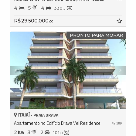
4
5
4
330,
0
R$ 29.500.000,
00
PRONTO PARA MORAR
ITAJAÍ -
PRAIA BRAVA
Apartamento no Edifício Brava Vel Residence
#2.189
2
3
2
101,
8