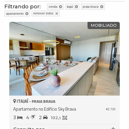
Filtrando por:
venda
itajaí
praia brava
remover todos
apartamento
MOBILIADO
ITAJAÍ -
PRAIA BRAVA
Apartamento no Edifício Sky Brava
#2.720
3
4
2
102,
3