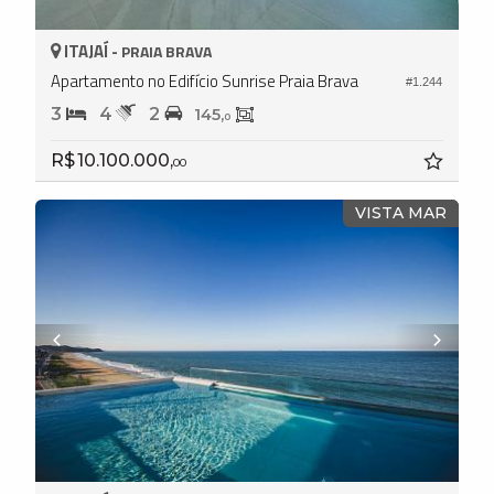
ITAJAÍ -
PRAIA BRAVA
Apartamento no Edifício Sunrise Praia Brava
#1.244
3
4
2
145,
0
R$ 10.100.000,
00
VISTA MAR