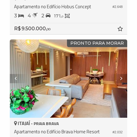
Apartamento no Edifício Hobus Concept
#2.648
3
4
2
171,
0
R$ 9.500.000,
00
PRONTO PARA MORAR
ITAJAÍ -
PRAIA BRAVA
Apartamento no Edifício Brava Home Resort
#2.032