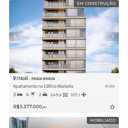
EM CONSTRUÇÃO
ITAJAÍ -
PRAIA BRAVA
Apartamento no Edifício Marbella
#2.669
3
4
2
249,
157,
8
7
R$ 5.377.000,
00
MOBILIADO