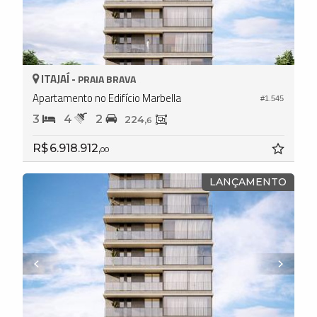
ITAJAÍ -
PRAIA BRAVA
Apartamento no Edifício Marbella
#1.545
3
4
2
224,
6
R$ 6.918.912,
00
LANÇAMENTO