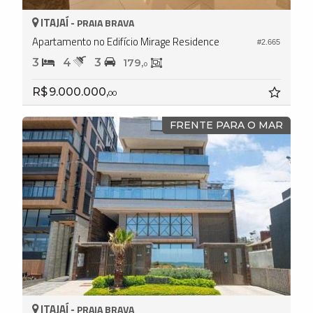
ITAJAÍ -
PRAIA BRAVA
Apartamento no Edifício Mirage Residence
#2.665
3
4
3
179,
0
R$ 9.000.000,
00
FRENTE PARA O MAR
ITAJAÍ -
PRAIA BRAVA