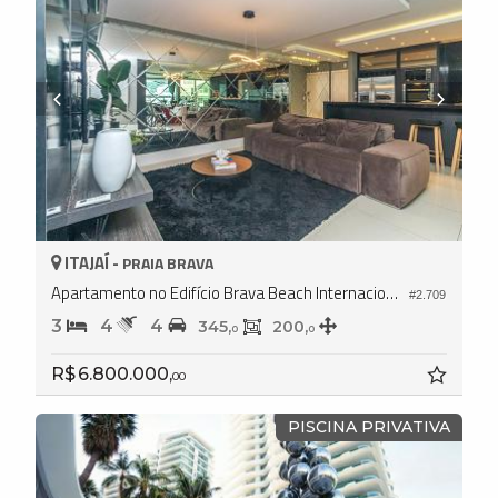
ITAJAÍ -
PRAIA BRAVA
Apartamento no Edifício Brava Beach Internacional
#2.709
3
4
4
345,
200,
0
0
R$ 6.800.000,
00
PISCINA PRIVATIVA