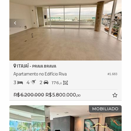
ITAJAÍ -
PRAIA BRAVA
Apartamento no Edifício Riva
#1.683
3
4
2
176,
0
R$ 6.200.000
R$ 5.800.000,
00
MOBILIADO